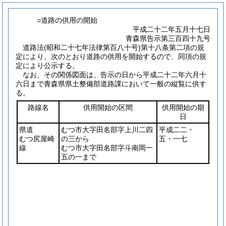
○道路の供用の開始
平成二十二年五月十七日
青森県告示第三百四十九号
道路法
(昭和二十七年法律第百八十号)
第十八条第二項の規
定により、次のとおり道路の供用を開始するので、同項の規
定により公示する。
なお、その関係図面は、告示の日から平成二十二年六月十
六日まで青森県県土整備部道路課において一般の縦覧に供す
る。
路線名
供用開始の区間
供用開始の期
日
県道
むつ市大字田名部字上川二四
平成二二・
むつ尻屋崎
の三から
五・一七
線
むつ市大字田名部字斗南岡一
五の一まで