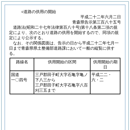
○道路の供用の開始
平成二十二年六月二日
青森県告示第三百八十五号
道路法
(昭和二十七年法律第百八十号)
第十八条第二項の規
定により、次のとおり道路の供用を開始するので、同項の規
定により公示する。
なお、その関係図面は、告示の日から平成二十二年七月一
日まで青森県県土整備部道路課において一般の縦覧に供す
る。
路線名
供用開始の区間
供用開始の期
日
国道
三戸郡田子町大字石亀字亀ノ
平成二二・
一〇四号
下八三から
六・二
三戸郡田子町大字石亀字八百
刈三五まで