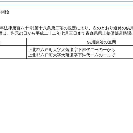
の開始
七年法律第百八十号)
第十八条第二項の規定により、次のとおり道路の供
面は、告示の日から平成二十二年七月三日まで青森県県土整備部道路課
名
供用開始の区間
上北郡六戸町大字犬落瀬字下淋代二一の一から
上北郡六戸町大字犬落瀬字下淋代一六の一まで