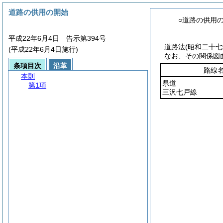
道路の供用の開始
○道路の供用
平成22年6月4日 告示第394号
道路法
(昭和二十
(平成22年6月4日施行)
なお、その関係図
条項目次
沿革
路線
本則
県道
第1項
三沢七戸線