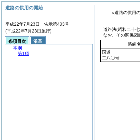
道路の供用の開始
○道路の供用
平成22年7月23日 告示第493号
道路法
(昭和二十
(平成22年7月23日施行)
なお、その関係図
条項目次
沿革
路線
本則
国道
第1項
二八〇号