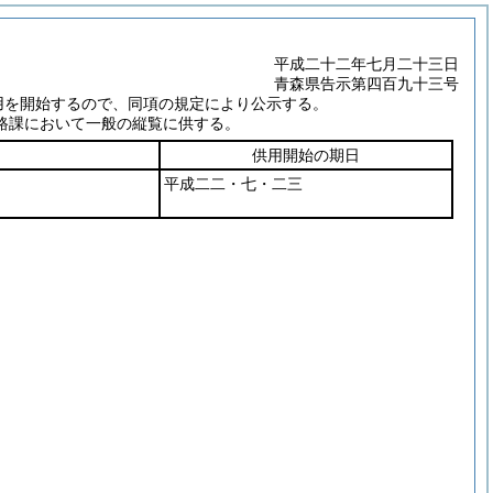
平成二十二年七月二十三日
青森県告示第四百九十三号
用を開始するので、同項の規定により公示する。
路課において一般の縦覧に供する。
供用開始の期日
平成二二・七・二三