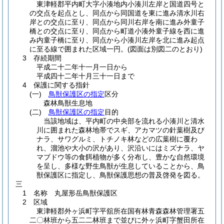
東津軽郡平内町大字小湊地内小湊川左岸と国道四号と
の交点を起点とし、同点から同国道を東に進み清水川右
岸との交点に至り、同点から同川右岸を南に進み外童子
橋との交点に至り、同点から町道小湊外童子線を西に進
み内童子橋に至り、同点から小湊川左岸を北に進み起点
に至る線で囲まれた区域一円。
(図面は別図二のとおり)
3 存続期間
平成二十二年十一月一日から
平成四十二年十月三十一日まで
4 保護に関する指針
(一)
鳥獣保護区の指定
区分
森林鳥獣生息地
(二)
鳥獣保護区の指定
目的
当該地域は、平内町の中央部を流れる小湊川と清水
川に囲まれた森林地帯でスギ、アカマツの針葉樹及び
ナラ、サワグルミ、トチノキ林などの広葉樹に覆わ
れ、溜池や大小の沢があり、沢沿いにはミズナラ、ヤ
マブドウ等の食餌植物が多く分布し、豊かな自然環境
を呈し、多様な野生鳥獣が生息していることから、鳥
獣保護区に指定し、鳥獣保護思想の普及啓発を図る。
三
1 名称 丸屋形岳鳥獣保護区
2 区域
東津軽郡外ヶ浜町字平舘所在国有林青森森林管理署五
二〇林班から五二二林班まで並びに外ヶ浜町字蟹田所在