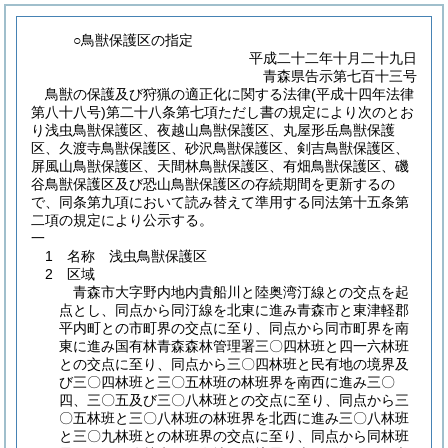
○鳥獣保護区の指定
平成二十二年十月二十九日
青森県告示第七百十三号
鳥獣の保護及び狩猟の適正化に関する法律
(平成十四年法律
第八十八号)
第二十八条第七項ただし書の規定により次のとお
り浅虫鳥獣保護区、夜越山鳥獣保護区、丸屋形岳鳥獣保護
区、久渡寺鳥獣保護区、砂沢鳥獣保護区、剣吉鳥獣保護区、
屏風山鳥獣保護区、天間林鳥獣保護区、有畑鳥獣保護区、磯
谷鳥獣保護区及び恐山鳥獣保護区の存続期間を更新するの
で、同条第九項において読み替えて準用する同法第十五条第
二項の規定により公示する。
一
1 名称 浅虫鳥獣保護区
2 区域
青森市大字野内地内貴船川と陸奥湾汀線との交点を起
点とし、同点から同汀線を北東に進み青森市と東津軽郡
平内町との市町界の交点に至り、同点から同市町界を南
東に進み国有林青森森林管理署三〇四林班と四一六林班
との交点に至り、同点から三〇四林班と民有地の境界及
び三〇四林班と三〇五林班の林班界を南西に進み三〇
四、三〇五及び三〇八林班との交点に至り、同点から三
〇五林班と三〇八林班の林班界を北西に進み三〇八林班
と三〇九林班との林班界の交点に至り、同点から同林班