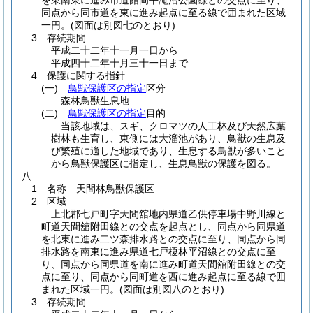
を東南東に進み市道館岡平滝沼公園線との交点に至り、
同点から同市道を東に進み起点に至る線で囲まれた区域
一円。
(図面は別図七のとおり)
3 存続期間
平成二十二年十一月一日から
平成四十二年十月三十一日まで
4 保護に関する指針
(一)
鳥獣保護区の指定
区分
森林鳥獣生息地
(二)
鳥獣保護区の指定
目的
当該地域は、スギ、クロマツの人工林及び天然広葉
樹林も生育し、東側には大溜池があり、鳥獣の生息及
び繁殖に適した地域であり、生息する鳥獣が多いこと
から鳥獣保護区に指定し、生息鳥獣の保護を図る。
八
1 名称 天間林鳥獣保護区
2 区域
上北郡七戸町字天間舘地内県道乙供停車場中野川線と
町道天間舘附田線との交点を起点とし、同点から同県道
を北東に進み二ツ森排水路との交点に至り、同点から同
排水路を南東に進み県道七戸榎林平沼線との交点に至
り、同点から同県道を南に進み町道天間舘附田線との交
点に至り、同点から同町道を西に進み起点に至る線で囲
まれた区域一円。
(図面は別図八のとおり)
3 存続期間