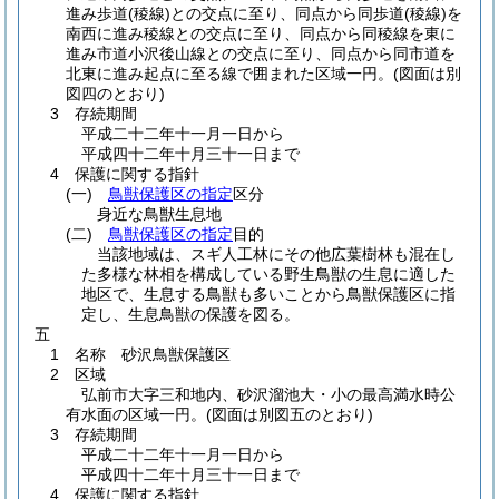
進み歩道
(稜線)
との交点に至り、同点から同歩道
(稜線)
を
南西に進み稜線との交点に至り、同点から同稜線を東に
進み市道小沢後山線との交点に至り、同点から同市道を
北東に進み起点に至る線で囲まれた区域一円。
(図面は別
図四のとおり)
3 存続期間
平成二十二年十一月一日から
平成四十二年十月三十一日まで
4 保護に関する指針
(一)
鳥獣保護区の指定
区分
身近な鳥獣生息地
(二)
鳥獣保護区の指定
目的
当該地域は、スギ人工林にその他広葉樹林も混在し
た多様な林相を構成している野生鳥獣の生息に適した
地区で、生息する鳥獣も多いことから鳥獣保護区に指
定し、生息鳥獣の保護を図る。
五
1 名称 砂沢鳥獣保護区
2 区域
弘前市大字三和地内、砂沢溜池大・小の最高満水時公
有水面の区域一円。
(図面は別図五のとおり)
3 存続期間
平成二十二年十一月一日から
平成四十二年十月三十一日まで
4 保護に関する指針