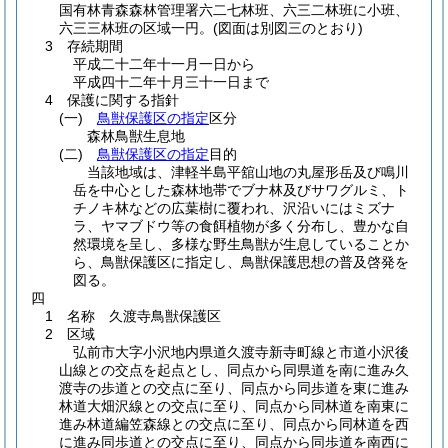
国有林青森森林管理署六二七林班、六三二林班に小班、
六三三林班の区域一円。
(図面は別図三のとおり)
3 存続期間
平成二十二年十一月一日から
平成四十二年十月三十一日まで
4 保護に関する指針
(一)
鳥獣保護区の指定
区分
森林鳥獣生息地
(二)
鳥獣保護区の指定
目的
当該地域は、津軽半島平舘山地の丸屋形岳及び鳴川
岳を中心とした森林地帯でブナ林及びサワグルミ、ト
チノキ林などの広葉樹に覆われ、沢沿いにはミズナ
ラ、ヤマブドウ等の食餌植物が多く分布し、豊かな自
然環境を呈し、多様な野生鳥獣が生息していることか
ら、鳥獣保護区に指定し、鳥獣保護思想の普及啓発を
図る。
四
1 名称 久渡寺鳥獣保護区
2 区域
弘前市大字小沢地内県道久渡寺新寺町線と市道小沢後
山線との交点を起点とし、同点から同県道を南に進み久
渡寺の歩道との交点に至り、同点から同歩道を東に進み
林道大畑沢線との交点に至り、同点から同林道を南東に
進み林道編笠森線との交点に至り、同点から同林道を西
に進み同歩道との交点に至り、同点から同歩道を南西に