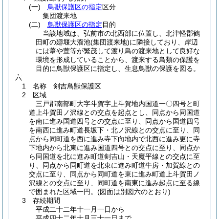
(一)
鳥獣保護区の指定
区分
集団渡来地
(二)
鳥獣保護区の指定
目的
当該地域は、弘前市の北西部に位置し、北津軽郡鶴
田町の廻堰大溜池
(集団渡来地)
に隣接しており、岸辺
には葦や萱等が繁茂して渡り鳥の渡来地として良好な
環境を形成していることから、渡来する鳥類の保護を
目的に鳥獣保護区に指定し、生息鳥獣の保護を図る。
六
1 名称 剣吉鳥獣保護区
2 区域
三戸郡南部町大字斗賀字上斗賀地内国道一〇四号と町
道上斗賀田ノ沢線との交点を起点とし、同点から同国道
を南に進み国道四号との交点に至り、同点から国道四号
を南西に進み町道長坂下・北ノ沢線との交点に至り、同
点から同町道を西に進み寺下向地内で北西に進み更に寺
下地内から北東に進み国道四号との交点に至り、同点か
ら同国道を北に進み町道剣吉山・天魔平線との交点に至
り、同点から同町道を北東に進み町道牛房・加賀線との
交点に至り、同点から同町道を東に進み町道上斗賀田ノ
沢線との交点に至り、同町道を南東に進み起点に至る線
で囲まれた区域一円。
(図面は別図六のとおり)
3 存続期間
平成二十二年十一月一日から
平成四十二年十月三十一日まで