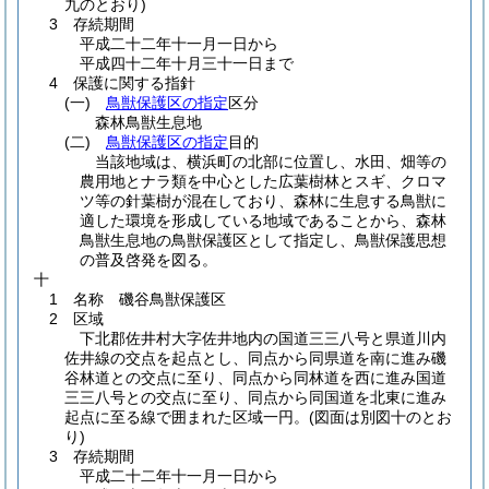
九のとおり)
3 存続期間
平成二十二年十一月一日から
平成四十二年十月三十一日まで
4 保護に関する指針
(一)
鳥獣保護区の指定
区分
森林鳥獣生息地
(二)
鳥獣保護区の指定
目的
当該地域は、横浜町の北部に位置し、水田、畑等の
農用地とナラ類を中心とした広葉樹林とスギ、クロマ
ツ等の針葉樹が混在しており、森林に生息する鳥獣に
適した環境を形成している地域であることから、森林
鳥獣生息地の鳥獣保護区として指定し、鳥獣保護思想
の普及啓発を図る。
十
1 名称 磯谷鳥獣保護区
2 区域
下北郡佐井村大字佐井地内の国道三三八号と県道川内
佐井線の交点を起点とし、同点から同県道を南に進み磯
谷林道との交点に至り、同点から同林道を西に進み国道
三三八号との交点に至り、同点から同国道を北東に進み
起点に至る線で囲まれた区域一円。
(図面は別図十のとお
り)
3 存続期間
平成二十二年十一月一日から