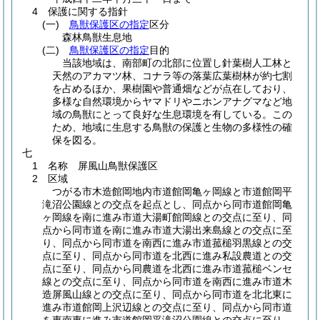
4 保護に関する指針
(一)
鳥獣保護区の指定
区分
森林鳥獣生息地
(二)
鳥獣保護区の指定
目的
当該地域は、南部町の北部に位置し針葉樹人工林と
天然のアカマツ林、コナラ等の落葉広葉樹林が約七割
を占めるほか、果樹園や普通畑などが点在しており、
多様な自然環境からヤマドリやニホンアナグマなど地
域の鳥獣にとって良好な生息環境を有している。この
ため、地域に生息する鳥獣の保護と生物の多様性の確
保を図る。
七
1 名称 屏風山鳥獣保護区
2 区域
つがる市木造館岡地内市道館岡亀ヶ岡線と市道館岡平
滝沼公園線との交点を起点とし、同点から同市道館岡亀
ヶ岡線を南に進み市道大湯町館岡線との交点に至り、同
点から同市道を南に進み市道大湯出来島線との交点に至
り、同点から同市道を南西に進み市道菰槌羽黒線との交
点に至り、同点から同市道を北西に進み私設農道との交
点に至り、同点から同農道を北西に進み市道菰槌ベンセ
線との交点に至り、同点から同市道を南西に進み市道木
造屏風山線との交点に至り、同点から同市道を北北東に
進み市道館岡上沢辺線との交点に至り、同点から同市道