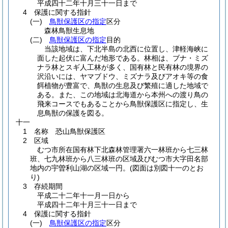
平成四十二年十月三十一日まで
4 保護に関する指針
(一)
鳥獣保護区の指定
区分
森林鳥獣生息地
(二)
鳥獣保護区の指定
目的
当該地域は、下北半島の北西に位置し、津軽海峡に
面した起伏に富んだ地形である。林相は、ブナ・ミズ
ナラ林とスギ人工林が多く、国有林と民有林の境界の
沢沿いには、ヤマブドウ、ミズナラ及びアオキ等の食
餌植物が豊富で、鳥獣の生息及び繁殖に適した地域で
ある。また、この地域は北海道から本州への渡り鳥の
飛来コースでもあることから鳥獣保護区に指定し、生
息鳥獣の保護を図る。
十一
1 名称 恐山鳥獣保護区
2 区域
むつ市所在国有林下北森林管理署六一林班から七三林
班、七九林班から八三林班の区域及びむつ市大字田名部
地内の宇曽利山湖の区域一円。
(図面は別図十一のとお
り)
3 存続期間
平成二十二年十一月一日から
平成四十二年十月三十一日まで
4 保護に関する指針
(一)
鳥獣保護区の指定
区分