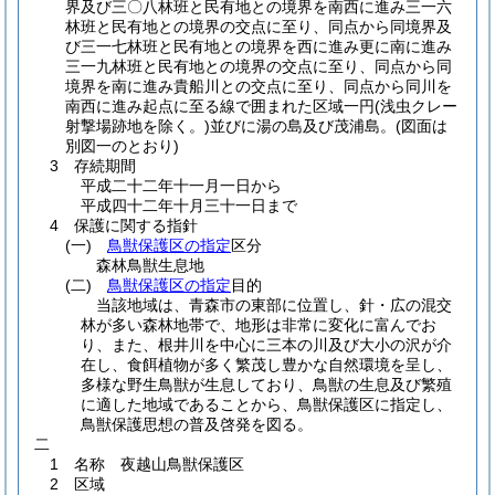
界及び三〇八林班と民有地との境界を南西に進み三一六
林班と民有地との境界の交点に至り、同点から同境界及
び三一七林班と民有地との境界を西に進み更に南に進み
三一九林班と民有地との境界の交点に至り、同点から同
境界を南に進み貴船川との交点に至り、同点から同川を
南西に進み起点に至る線で囲まれた区域一円
(浅虫クレー
射撃場跡地を除く。)
並びに湯の島及び茂浦島。
(図面は
別図一のとおり)
3 存続期間
平成二十二年十一月一日から
平成四十二年十月三十一日まで
4 保護に関する指針
(一)
鳥獣保護区の指定
区分
森林鳥獣生息地
(二)
鳥獣保護区の指定
目的
当該地域は、青森市の東部に位置し、針・広の混交
林が多い森林地帯で、地形は非常に変化に富んでお
り、また、根井川を中心に三本の川及び大小の沢が介
在し、食餌植物が多く繁茂し豊かな自然環境を呈し、
多様な野生鳥獣が生息しており、鳥獣の生息及び繁殖
に適した地域であることから、鳥獣保護区に指定し、
鳥獣保護思想の普及啓発を図る。
二
1 名称 夜越山鳥獣保護区
2 区域