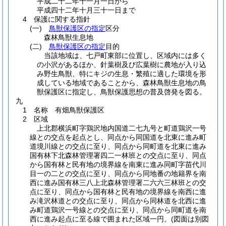
平成二十二年十一月一日から
平成四十二年十月三十一日まで
4 保護に関する指針
(一)
鳥獣保護区の指定
区分
森林鳥獣生息地
(二)
鳥獣保護区の指定
目的
当該地域は、七戸町東部に位置し、区域内には多く
の小沢があるほか、針葉樹及び広葉樹に農地が入り込
み野生鳥獣、特にキジの生息・繁殖に適した環境を形
成している地域であることから、森林鳥獣生息地の鳥
獣保護区に指定し、鳥獣保護思想の普及啓発を図る。
九
1 名称 有畑鳥獣保護区
2 区域
上北郡横浜町字鶏沢地内国道二七九号と町道鶏沢一号
線との交点を起点とし、同点から同国道を北東に進み町
道境川線との交点に至り、同点から同町道を北東に進み
国有林下北森林管理署四二一林班との交点に至り、同点
から国有林と民有地の境界線を南東に進み同町字苗代川
目一の二との交点に至り、同点から同地番の地籍界を南
西に進み国有林三八上北森林管理署二六六三林班との交
点に至り、同点から国有林と民有地の境界線を南西に進
み滝沢林道との交点に至り、同点から同林道を北西に進
み町道鶏沢一号線との交点に至り、同点から同町道を南
西に進み起点に至る線で囲まれた区域一円。
(図面は別図