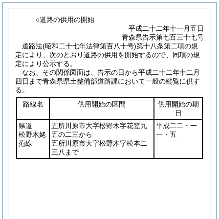
○道路の供用の開始
平成二十二年十一月五日
青森県告示第七百三十七号
道路法
(昭和二十七年法律第百八十号)
第十八条第二項の規
定により、次のとおり道路の供用を開始するので、同項の規
定により公示する。
なお、その関係図面は、告示の日から平成二十二年十二月
四日まで青森県県土整備部道路課において一般の縦覧に供す
る。
路線名
供用開始の区間
供用開始の期
日
県道
五所川原市大字松野木字花笠九
平成二二・一
松野木姥
五の二三から
一・五
萢線
五所川原市大字松野木字松本二
三八まで