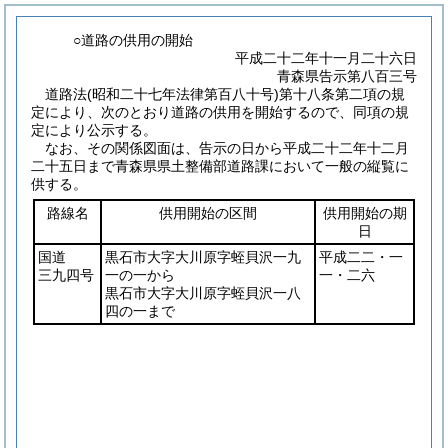
○道路の供用の開始
平成二十二年十一月二十六日
青森県告示第八百三号
道路法
(昭和二十七年法律第百八十号)
第十八条第二項の規
定により、次のとおり道路の供用を開始するので、同項の規
定により公示する。
なお、その関係図面は、告示の日から平成二十二年十二月
二十五日まで青森県県土整備部道路課において一般の縦覧に
供する。
路線名
供用開始の区間
供用開始の期
日
国道
黒石市大字大川原字蛭貝沢一九
平成二二・一
三九四号
一の一から
一・二六
黒石市大字大川原字蛭貝沢一八
四の一まで