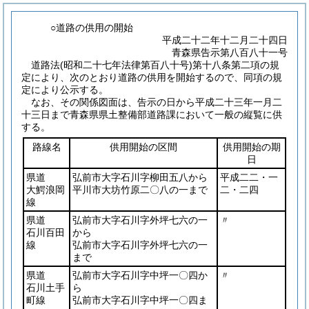
○道路の供用の開始
平成二十二年十二月二十四日
青森県告示第八百八十一号
道路法
(昭和二十七年法律第百八十号)
第十八条第二項の規
定により、次のとおり道路の供用を開始するので、同項の規
定により公示する。
なお、その関係図面は、告示の日から平成二十三年一月二
十三日まで青森県県土整備部道路課において一般の縦覧に供
する。
路線名
供用開始の区間
供用開始の期
日
県道
弘前市大字石川字柳田五八から
平成二二・一
大鰐浪岡
平川市大坊竹原二〇八の一まで
二・二四
線
県道
弘前市大字石川字外坪七六の一
〃
石川百田
から
線
弘前市大字石川字外坪七六の一
まで
県道
弘前市大字石川字中坪一〇四か
〃
石川土手
ら
町線
弘前市大字石川字中坪一〇四ま