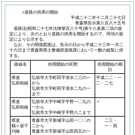
○道路の供用の開始
平成二十二年十二月二十七日
青森県告示第八百八十五号
道路法
(昭和二十七年法律第百八十号)
第十八条第二項の規
定により、次のとおり道路の供用を開始するので、同項の規
定により公示する。
なお、その関係図面は、告示の日から平成二十三年一月二
十六日まで青森県県土整備部道路課において一般の縦覧に供
する。
路線名
供用開始の区間
供用開始の期
日
県道
弘前市大字町田字清水二三の一
平成二二・一
弘前柏線
から
二・二七
弘前市大字町田字清水二九の一
まで
県道
弘前市大字中崎字平野一〇九の
〃
弘前柏線
一から
弘前市大字中崎字平野八二まで
県道
青森市大字新城字山田一〇〇の
二三・
鶴ヶ坂千
二から
一・四
刈線
青森市大字新城字山田四五の一