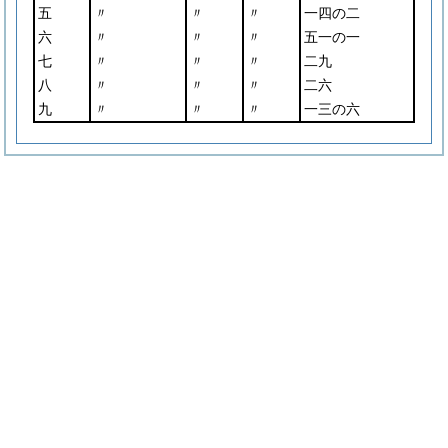
五
〃
〃
〃
一四の二
六
〃
〃
〃
五一の一
七
〃
〃
〃
二九
八
〃
〃
〃
二六
九
〃
〃
〃
一三の六