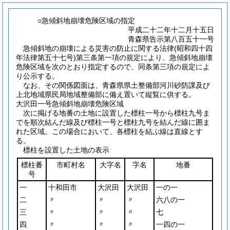
○急傾斜地崩壊危険区域の指定
平成二十二年十二月十五日
青森県告示第八百五十一号
急傾斜地の崩壊による災害の防止に関する法律
(昭和四十四
年法律第五十七号)
第三条第一項の規定により、急傾斜地崩壊
危険区域を次のとおり指定するので、同条第三項の規定によ
り公示する。
なお、その関係図面は、青森県県土整備部河川砂防課及び
上北地域県民局地域整備部に備え置いて縦覧に供する。
大沢田一号急傾斜地崩壊危険区域
次に掲げる地番の土地に設置した標柱一号から標柱九号ま
でを順次結んだ線及び標柱一号と標柱九号を結んだ線に囲ま
れた区域。この場合において、各標柱を結ぶ線は直線とす
る。
標柱を設置した土地の表示
標柱番
市町村名
大字名
字名
地番
号
一
十和田市
大沢田
大沢田
一の一
二
〃
〃
〃
六八の一
三
〃
〃
〃
七
四
〃
〃
〃
一四の一