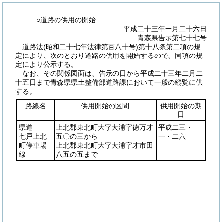
○道路の供用の開始
平成二十三年一月二十六日
青森県告示第七十七号
道路法
(昭和二十七年法律第百八十号)
第十八条第二項の規
定により、次のとおり道路の供用を開始するので、同項の規
定により公示する。
なお、その関係図面は、告示の日から平成二十三年二月二
十五日まで青森県県土整備部道路課において一般の縦覧に供
する。
路線名
供用開始の区間
供用開始の期
日
県道
上北郡東北町大字大浦字徳万才
平成二三・
七戸上北
五〇の三から
一・二六
町停車場
上北郡東北町大字大浦字才市田
線
八五の五まで