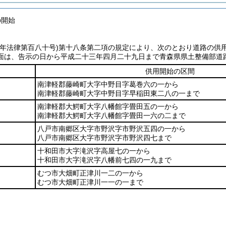
の開始
七年法律第百八十号)
第十八条第二項の規定により、次のとおり道路の供
面は、告示の日から平成二十三年四月二十九日まで青森県県土整備部道
供用開始の区間
南津軽郡藤崎町大字中野目字葛巻六の一から
南津軽郡藤崎町大字中野目字早稲田東二八の一まで
南津軽郡大鰐町大字八幡館字畳田五の一から
南津軽郡大鰐町大字八幡館字畳田一六の二まで
八戸市南郷区大字市野沢字市野沢五四の一から
八戸市南郷区大字市野沢字市野沢四七まで
十和田市大字滝沢字高屋七の一から
十和田市大字滝沢字八幡前七四の一九まで
むつ市大畑町正津川一二の一から
むつ市大畑町正津川一一の一まで