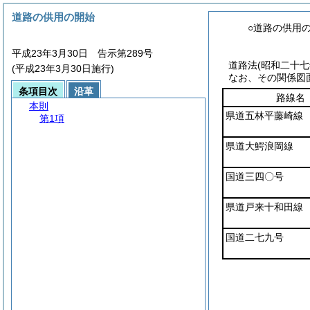
道路の供用の開始
○道路の供用
平成23年3月30日 告示第289号
道路法
(昭和二十
(平成23年3月30日施行)
なお、その関係図
条項目次
沿革
路線名
本則
県道五林平藤崎線
第1項
県道大鰐浪岡線
国道三四〇号
県道戸来十和田線
国道二七九号