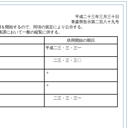
平成二十三年三月三十日
青森県告示第二百八十九号
用を開始するので、同項の規定により公示する。
路課において一般の縦覧に供する。
供用開始の期日
平成二三・三・三一
二三・三・三〇
〃
〃
二三・三・三一