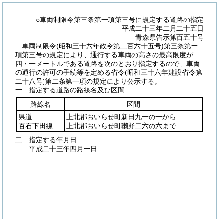
○車両制限令第三条第一項第三号に規定する道路の指定
平成二十三年二月二十五日
青森県告示第百五十号
車両制限令
(昭和三十六年政令第二百六十五号)
第三条第一
項第三号の規定により、通行する車両の高さの最高限度が
四・一メートルである道路を次のとおり指定するので、車両
の通行の許可の手続等を定める省令
(昭和三十六年建設省令第
二十八号)
第二条第一項の規定により公示する。
一 指定する道路の路線名及び区間
路線名
区間
県道
上北郡おいらせ町新田九一の一から
百石下田線
上北郡おいらせ町獺野二六の六まで
二 指定する年月日
平成二十三年四月一日