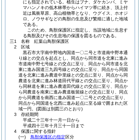
にも指定されている。植生はブナ、ダケカンバ、ミヤ
マハンノキの低木林帯からハイマツ帯に続き、頂上付
近は風衝草原、高山植物帯となり、ウグイス、ホオジ
ロ、ノウサギなどの鳥獣の生息及び繁殖に適した地域
である。
このため、鳥獣保護区に指定し、当該地域に生息す
る鳥獣及びその生息地の保護を図るものである。
三1 名称 紅葉山鳥獣保護区
2 区域
黒石市大字南中野地内国道一〇二号と市道南中野本通
り線との交点を起点とし、同点から同市道を北東に進み
市道南中野七号線との交点に至り、同点から同市道を北
東に進み国道三九四号線との交点に至り、同点から同国
道を北東に進み農道中里線との交点に至り、同点から同
農道を北東に進み林道田代平線との交点に至り、同点か
ら同林道を東に進み農道田代線との交点に至り、同点か
ら同農道を南東に進み農道板留線との交点に至り、同点
から同農道を南西に進み国道一〇二号との交点に至り、
同点から同国道を北西に進み起点に至る線で囲まれた区
域一円。
(図面は別図三のとおり)
3 存続期間
平成二十三年十一月一日から
平成四十三年十月三十一日まで
4 保護に関する指針
(一)
鳥獣保護区の指定
区分