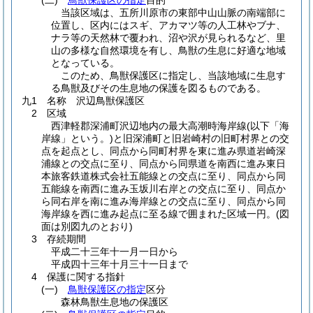
当該区域は、五所川原市の東部中山山脈の南端部に
位置し、区内にはスギ、アカマツ等の人工林やブナ、
ナラ等の天然林で覆われ、沼や沢が見られるなど、里
山の多様な自然環境を有し、鳥獣の生息に好適な地域
となっている。
このため、鳥獣保護区に指定し、当該地域に生息す
る鳥獣及びその生息地の保護を図るものである。
九1 名称 沢辺鳥獣保護区
2 区域
西津軽郡深浦町沢辺地内の最大高潮時海岸線
(以下「海
岸線」という。)
と旧深浦町と旧岩崎村の旧町村界との交
点を起点とし、同点から同町村界を東に進み県道岩崎深
浦線との交点に至り、同点から同県道を南西に進み東日
本旅客鉄道株式会社五能線との交点に至り、同点から同
五能線を南西に進み玉坂川右岸との交点に至り、同点か
ら同右岸を南に進み海岸線との交点に至り、同点から同
海岸線を西に進み起点に至る線で囲まれた区域一円。
(図
面は別図九のとおり)
3 存続期間
平成二十三年十一月一日から
平成四十三年十月三十一日まで
4 保護に関する指針
(一)
鳥獣保護区の指定
区分
森林鳥獣生息地の保護区