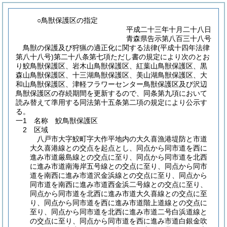
○鳥獣保護区の指定
平成二十三年十月二十八日
青森県告示第八百三十八号
鳥獣の保護及び狩猟の適正化に関する法律
(平成十四年法律
第八十八号)
第二十八条第七項ただし書の規定により次のとお
り鮫鳥獣保護区、岩木山鳥獣保護区、紅葉山鳥獣保護区、黒
森山鳥獣保護区、十三湖鳥獣保護区、美山湖鳥獣保護区、大
和山鳥獣保護区、津軽フラワーセンター鳥獣保護区及び沢辺
鳥獣保護区の存続期間を更新するので、同条第九項において
読み替えて準用する同法第十五条第二項の規定により公示す
る。
一1 名称 鮫鳥獣保護区
2 区域
八戸市大字鮫町字大作平地内の大久喜漁港堤防と市道
大久喜港線との交点を起点とし、同点から同市道を西に
進み市道厳島線との交点に至り、同点から同市道を北西
に進み市道南海岸五号線との交点に至り、同点から同市
道を南西に進み市道沢金浜線との交点に至り、同点から
同市道を南西に進み市道西金浜二号線との交点に至り、
同点から同市道を北西に進み市道大久喜線との交点に至
り、同点から同市道を西に進み市道階上道線との交点に
至り、同点から同市道を北西に進み市道二号白浜道線と
の交点に至り、同点から同市道を西に進み市道白銀金吹