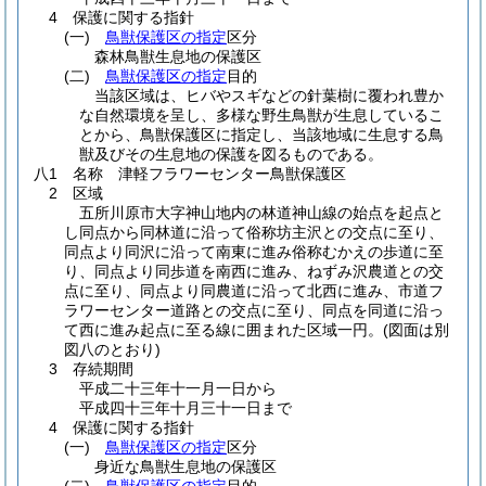
4 保護に関する指針
(一)
鳥獣保護区の指定
区分
森林鳥獣生息地の保護区
(二)
鳥獣保護区の指定
目的
当該区域は、ヒバやスギなどの針葉樹に覆われ豊か
な自然環境を呈し、多様な野生鳥獣が生息しているこ
とから、鳥獣保護区に指定し、当該地域に生息する鳥
獣及びその生息地の保護を図るものである。
八1 名称 津軽フラワーセンター鳥獣保護区
2 区域
五所川原市大字神山地内の林道神山線の始点を起点と
し同点から同林道に沿って俗称坊主沢との交点に至り、
同点より同沢に沿って南東に進み俗称むかえの歩道に至
り、同点より同歩道を南西に進み、ねずみ沢農道との交
点に至り、同点より同農道に沿って北西に進み、市道フ
ラワーセンター道路との交点に至り、同点を同道に沿っ
て西に進み起点に至る線に囲まれた区域一円。
(図面は別
図八のとおり)
3 存続期間
平成二十三年十一月一日から
平成四十三年十月三十一日まで
4 保護に関する指針
(一)
鳥獣保護区の指定
区分
身近な鳥獣生息地の保護区
(二)
鳥獣保護区の指定
目的