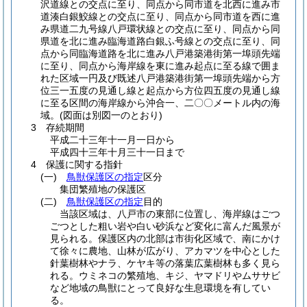
沢道線との交点に至り、同点から同市道を北西に進み市
道湊白銀鮫線との交点に至り、同点から同市道を西に進
み県道二九号線八戸環状線との交点に至り、同点から同
県道を北に進み臨海道路白銀ふ号線との交点に至り、同
点から同臨海道路を北に進み八戸港築港街第一埠頭先端
に至り、同点から海岸線を東に進み起点に至る線で囲ま
れた区域一円及び既述八戸港築港街第一埠頭先端から方
位三一五度の見通し線と起点から方位四五度の見通し線
に至る区間の海岸線から沖合一、二〇〇メートル内の海
域。
(図面は別図一のとおり)
3 存続期間
平成二十三年十一月一日から
平成四十三年十月三十一日まで
4 保護に関する指針
(一)
鳥獣保護区の指定
区分
集団繁殖地の保護区
(二)
鳥獣保護区の指定
目的
当該区域は、八戸市の東部に位置し、海岸線はごつ
ごつとした粗い岩や白い砂浜など変化に富んだ風景が
見られる。保護区内の北部は市街化区域で、南にかけ
て徐々に農地、山林が広がり、アカマツを中心とした
針葉樹林やナラ、ケヤキ等の落葉広葉樹林も多く見ら
れる。ウミネコの繁殖地、キジ、ヤマドリやムササビ
など地域の鳥獣にとって良好な生息環境を有してい
る。