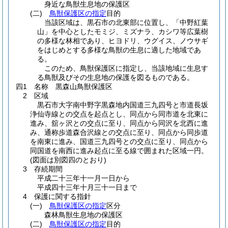
身近な鳥獣生息地の保護区
(二)
鳥獣保護区の指定
目的
当該区域は、黒石市の北東部に位置し、「中野紅葉
山」を中心としたモミジ、ミズナラ、カシワ等広葉樹
の多様な林相であり、ヒヨドリ、ウグイス、ノウサギ
をはじめとする多様な鳥獣の生息に適した地域であ
る。
このため、鳥獣保護区に指定し、当該地域に生息す
る鳥獣及びその生息地の保護を図るものである。
四1 名称 黒森山鳥獣保護区
2 区域
黒石市大字南中野字黒森地内国道三九四号と市道長坂
浄仙寺線との交点を起点とし、同点から同市道を北東に
進み、舘ヶ沢との交点に至り、同点から同沢を北西に進
み、通称歩道森合沢線との交点に至り、同点から同歩道
を南東に進み、国道三九四号との交点に至り、同点から
同国道を南西に進み起点に至る線で囲まれた区域一円。
(図面は別図四のとおり)
3 存続期間
平成二十三年十一月一日から
平成四十三年十月三十一日まで
4 保護に関する指針
(一)
鳥獣保護区の指定
区分
森林鳥獣生息地の保護区
(二)
鳥獣保護区の指定
目的