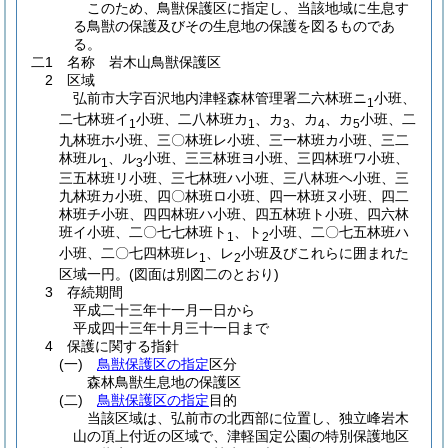
このため、鳥獣保護区に指定し、当該地域に生息す
る鳥獣の保護及びその生息地の保護を図るものであ
る。
二1 名称 岩木山鳥獣保護区
2 区域
弘前市大字百沢地内津軽森林管理署二六林班ニ
小班、
1
二七林班イ
小班、二八林班カ
、カ
、カ
、カ
小班、二
1
1
3
4
5
九林班ホ小班、三〇林班レ小班、三一林班カ小班、三二
林班ル
、ル
小班、三三林班ヨ小班、三四林班ワ小班、
1
3
三五林班リ小班、三七林班ハ小班、三八林班ヘ小班、三
九林班カ小班、四〇林班ロ小班、四一林班ヌ小班、四二
林班チ小班、四四林班ハ小班、四五林班ト小班、四六林
班イ小班、二〇七七林班ト
、ト
小班、二〇七五林班ハ
1
2
小班、二〇七四林班レ
、レ
小班及びこれらに囲まれた
1
2
区域一円。
(図面は別図二のとおり)
3 存続期間
平成二十三年十一月一日から
平成四十三年十月三十一日まで
4 保護に関する指針
(一)
鳥獣保護区の指定
区分
森林鳥獣生息地の保護区
(二)
鳥獣保護区の指定
目的
当該区域は、弘前市の北西部に位置し、独立峰岩木
山の頂上付近の区域で、津軽国定公園の特別保護地区