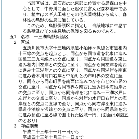
当該区域は、黒石市の北東部に位置する黒森山を中
心として、中野川に面した起伏に富んだ森林地帯であ
り、植生はスギ人工林とその他広葉樹林から成り、森
林性の鳥獣の生息に適している。
このため、鳥獣保護区に指定し、当該地域に生息す
る鳥獣及びその生息地の保護を図るものである。
五1 名称 十三湖鳥獣保護区
2 区域
五所川原市大字十三地内県道小泊鰺ヶ沢線と市道相内
十三線の交点を起点とし、同点から同市道を北東に進み
国道三三九号線との交点に至り、同点から同国道を東に
進み相内川左岸との交点に至り、同点から同左岸を南西
に進み十三湖岸との交点に至り、同点から同湖岸を南東
に進み岩木川河口右岸と中泊町との市町界の交点に至
り、同点から同市町界を南西に進みつがる市との市界の
交点に至り、同点から同市界を南西に進み日本海沿岸と
の交点に至り、同点から同海岸を北に進み十三湖水戸口
左岸との交点に至り、同点から対岸の水戸口右岸との海
岸線との交点に直線で至り、同点から同右岸を東に進み
県道小泊鰺ヶ沢線との交点に至り、同点から同県道を北
に進み起点に至る線で囲まれた区域一円。
(図面は別図五
のとおり)
3 存続期間
平成二十三年十一月一日から
平成四十三年十月三十一日まで