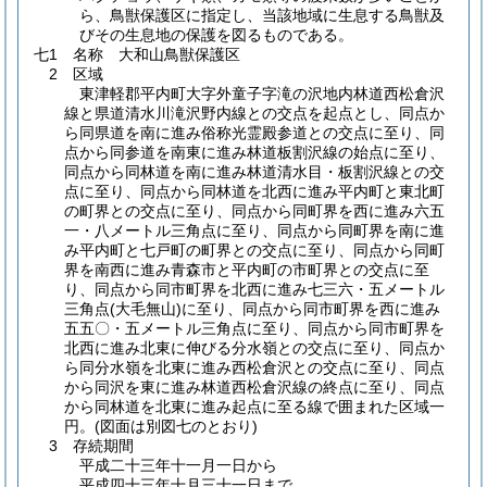
ら、鳥獣保護区に指定し、当該地域に生息する鳥獣及
びその生息地の保護を図るものである。
七1 名称 大和山鳥獣保護区
2 区域
東津軽郡平内町大字外童子字滝の沢地内林道西松倉沢
線と県道清水川滝沢野内線との交点を起点とし、同点か
ら同県道を南に進み俗称光霊殿参道との交点に至り、同
点から同参道を南東に進み林道板割沢線の始点に至り、
同点から同林道を南に進み林道清水目・板割沢線との交
点に至り、同点から同林道を北西に進み平内町と東北町
の町界との交点に至り、同点から同町界を西に進み六五
一・八メートル三角点に至り、同点から同町界を南に進
み平内町と七戸町の町界との交点に至り、同点から同町
界を南西に進み青森市と平内町の市町界との交点に至
り、同点から同市町界を北西に進み七三六・五メートル
三角点
(大毛無山)
に至り、同点から同市町界を西に進み
五五〇・五メートル三角点に至り、同点から同市町界を
北西に進み北東に伸びる分水嶺との交点に至り、同点か
ら同分水嶺を北東に進み西松倉沢との交点に至り、同点
から同沢を東に進み林道西松倉沢線の終点に至り、同点
から同林道を北東に進み起点に至る線で囲まれた区域一
円。
(図面は別図七のとおり)
3 存続期間
平成二十三年十一月一日から
平成四十三年十月三十一日まで