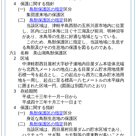
4 保護に関する指針
(一)
鳥獣保護区の指定
区分
集団渡来地の保護区
(二)
鳥獣保護区の指定
目的
当該区域は、津軽半島西部の五所川原市地内に位置
し、区内には日本海に注ぐ十三湖及び前潟、明神沼等
があり、水鳥等の生息に好適な地域となっている。
このため、鳥獣保護区に指定し、当該地域に生息す
る鳥獣及びその生息地の保護を図るものである。
六1 名称 美山湖鳥獣保護区
2 区域
中津軽郡西目屋村大字砂子瀬地内目屋ダム本堤体北端
から北西九メートルの地点にある目屋ダム貯水用地境界
石標一号を起点とし、この起点から西方に進み貯水池用
地を一周し、起点に至る標高一八七メートルの水平線内
に囲まれた区域一円。
(図面は別図六のとおり)
3 存続期間
平成二十三年十一月一日から
平成四十三年十月三十一日まで
4 保護に関する指針
(一)
鳥獣保護区の指定
区分
身近な鳥獣生息地の保護区
(二)
鳥獣保護区の指定
目的
当該区域は、西目屋村目屋ダムの貯水区域であり、
ハクチョウ、サギ類、カモ類等の渡来数が多いことか