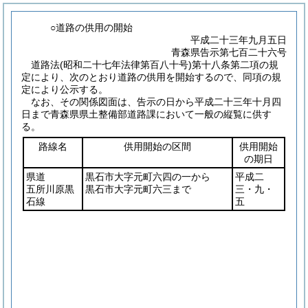
○道路の供用の開始
平成二十三年九月五日
青森県告示第七百二十六号
道路法
(昭和二十七年法律第百八十号)
第十八条第二項の規
定により、次のとおり道路の供用を開始するので、同項の規
定により公示する。
なお、その関係図面は、告示の日から平成二十三年十月四
日まで青森県県土整備部道路課において一般の縦覧に供す
る。
路線名
供用開始の区間
供用開始
の期日
県道
黒石市大字元町六四の一から
平成二
五所川原黒
黒石市大字元町六三まで
三・九・
石線
五