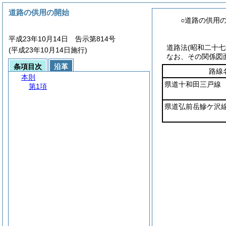
道路の供用の開始
○道路の供用
平成23年10月14日 告示第814号
道路法
(昭和二十
(平成23年10月14日施行)
なお、その関係図
条項目次
沿革
路線
本則
県道十和田三戸線
第1項
県道弘前岳鰺ケ沢