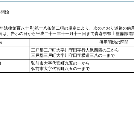
の開始
七年法律第百八十号)
第十八条第二項の規定により、次のとおり道路の供
面は、告示の日から平成二十三年十一月十三日まで青森県県土整備部道
名
供用開始の区間
三戸郡三戸町大字川守田字行人沢四四の三から
三戸郡三戸町大字川守田字横道三八の一まで
線
弘前市大字代官町九五の一から
弘前市大字代官町八五の一まで