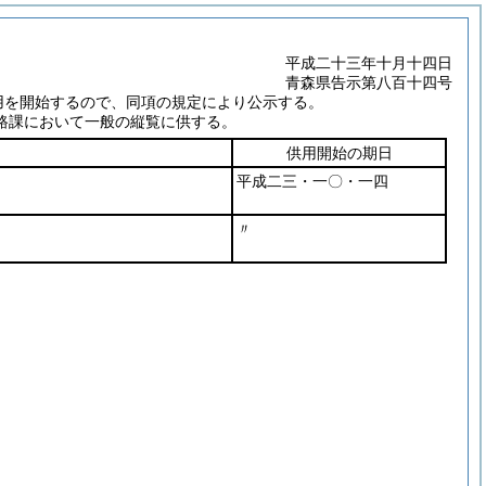
平成二十三年十月十四日
青森県告示第八百十四号
用を開始するので、同項の規定により公示する。
路課において一般の縦覧に供する。
供用開始の期日
平成二三・一〇・一四
〃