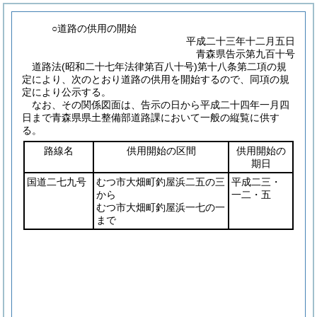
○道路の供用の開始
平成二十三年十二月五日
青森県告示第九百十号
道路法
(昭和二十七年法律第百八十号)
第十八条第二項の規
定により、次のとおり道路の供用を開始するので、同項の規
定により公示する。
なお、その関係図面は、告示の日から平成二十四年一月四
日まで青森県県土整備部道路課において一般の縦覧に供す
る。
路線名
供用開始の区間
供用開始の
期日
国道二七九号
むつ市大畑町釣屋浜二五の三
平成二三・
から
一二・五
むつ市大畑町釣屋浜一七の一
まで