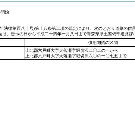
の開始
七年法律第百八十号)
第十八条第二項の規定により、次のとおり道路の供
面は、告示の日から平成二十四年一月八日まで青森県県土整備部道路課
供用開始の区間
上北郡六戸町大字犬落瀬字堀切沢二〇二の一から
上北郡六戸町大字犬落瀬字堀切沢六〇の一〇七五まで