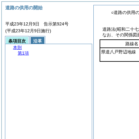
道路の供用の開始
○道路の供用
平成23年12月9日 告示第924号
道路法
(昭和二十
(平成23年12月9日施行)
なお、その関係図
条項目次
沿革
路線名
本則
県道八戸野辺地線
第1項