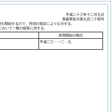
平成二十三年十二月九日
青森県告示第九百二十四号
用を開始するので、同項の規定により公示する。
において一般の縦覧に供する。
供用開始の期日
平成二三・一二・九