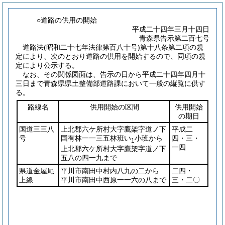
○道路の供用の開始
平成二十四年三月十四日
青森県告示第二百七号
道路法
(昭和二十七年法律第百八十号)
第十八条第二項の規
定により、次のとおり道路の供用を開始するので、同項の規
定により公示する。
なお、その関係図面は、告示の日から平成二十四年四月十
三日まで青森県県土整備部道路課において一般の縦覧に供す
る。
路線名
供用開始の区間
供用開始
の期日
国道三三八
上北郡六ケ所村大字鷹架字道ノ下
平成二
号
国有林一一三五林班い
小班から
四・三・
1
一四
上北郡六ケ所村大字鷹架字道ノ下
五八の四一九まで
県道金屋尾
平川市南田中村内八九の二から
二四・
上線
平川市南田中西原一一六の八まで
三・二〇