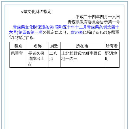
○県文化財の指定
平成二十四年四月十六日
青森県教育委員会告示第一号
青森県文化財保護条例
(昭和五十年十二月青森県条例第四十
六号)
第四条第一項
の規定により、
次の表
に掲げるものを県重
宝に指定する。
種別
名称
員数
所在地
所有者
県重宝
長者久保
二八
上北郡野辺地町字野辺
野辺地
遺跡出土
点
地一の三
町
品