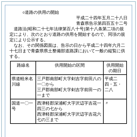
○道路の供用の開始
平成二十四年五月二十八日
青森県告示第四百五十二号
道路法
(昭和二十七年法律第百八十号)
第十八条第二項の規
定により、次のとおり道路の供用を開始するので、同項の規
定により公示する。
なお、その関係図面は、告示の日から平成二十四年六月二
十七日まで青森県県土整備部道路課において一般の縦覧に供
する。
路線名
供用開始の区間
供用開始
の期日
県道軽米名
三戸郡南部町大字剣吉字前田八の
平成二
川線
一〇から
四・五・
三戸郡南部町大字剣吉字前田一の
二八
一まで
国道一〇一
西津軽郡深浦町大字沢辺字吉花一
〃
号
四三の七から
西津軽郡深浦町大字沢辺字吉花六
七の三まで