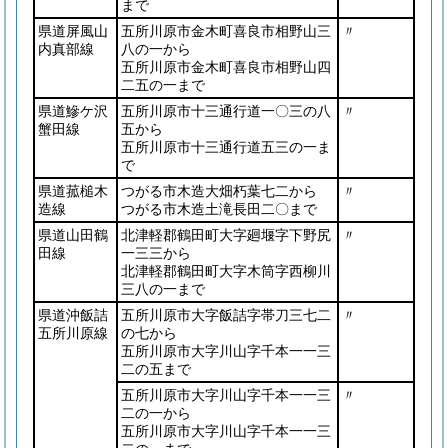
まで
県道屏風山
五所川原市金木町喜良市相野山三
〃
内真部線
八の一から
五所川原市金木町喜良市相野山四
二五の一まで
県道鰺ケ沢
五所川原市十三通行道一〇三の八
〃
蟹田線
五から
五所川原市十三通行道五三の一ま
で
県道菰槌木
つがる市木造大畑朽葉七二から
〃
造線
つがる市木造土滝長田二〇まで
県道山田鶴
北津軽郡鶴田町大字廻堰字下野尻
〃
田線
一三三から
北津軽郡鶴田町大字木筒字西柳川
三八の一まで
県道沖飯詰
五所川原市大字飯詰字帯刀三七二
〃
五所川原線
の七から
五所川原市大字川山字千本一一三
二の五まで
五所川原市大字川山字千本一一三
〃
二の一から
五所川原市大字川山字千本一一三