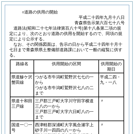
○道路の供用の開始
平成二十四年九月十八日
青森県告示第六百七十八号
道路法
(昭和二十七年法律第百八十号)
第十八条第二項の規
定により、次のとおり道路の供用を開始するので、同項の規
定により公示する。
なお、その関係図面は、告示の日から平成二十四年十月十
七日まで青森県県土整備部道路課において一般の縦覧に供す
る。
路線名
供用開始の区間
供用開始の
期日
県道鰺ケ沢
つがる市牛潟町鷲野沢七七の一
平成二四・
蟹田線
から
九・一八
つがる市牛潟町鷲野沢七八の二
まで
県道十和田
三戸郡三戸町大字川守田字横道
〃
三戸線
三八の一から
三戸郡三戸町大字六日町八の一
まで
国道一〇一
西津軽郡深浦町大字風合瀬字上
〃
号
砂子川一四四の八一から