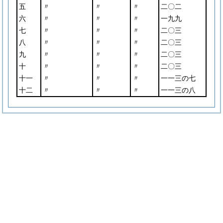
五
〃
〃
〃
二〇二
六
〃
〃
〃
一九九
七
〃
〃
〃
二〇三
八
〃
〃
〃
二〇三
九
〃
〃
〃
二〇三
十
〃
〃
〃
二〇三
十一
〃
〃
〃
一一三の七
十二
〃
〃
〃
一一三の八