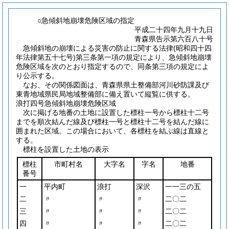
○急傾斜地崩壊危険区域の指定
平成二十四年九月十九日
青森県告示第六百八十号
急傾斜地の崩壊による災害の防止に関する法律
(昭和四十四
年法律第五十七号)
第三条第一項の規定により、急傾斜地崩壊
危険区域を次のとおり指定するので、同条第三項の規定によ
り公示する。
なお、その関係図面は、青森県県土整備部河川砂防課及び
東青地域県民局地域整備部に備え置いて縦覧に供する。
浪打四号急傾斜地崩壊危険区域
次に掲げる地番の土地に設置した標柱一号から標柱十二号
までを順次結んだ線及び標柱一号と標柱十二号を結んだ線に
囲まれた区域。この場合において、各標柱を結ぶ線は直線と
する。
標柱を設置した土地の表示
標柱
市町村名
大字名
字名
地番
番号
一
平内町
浪打
深沢
一一三の五
二
〃
〃
〃
二〇二
三
〃
〃
〃
二〇二
四
〃
〃
〃
二〇二