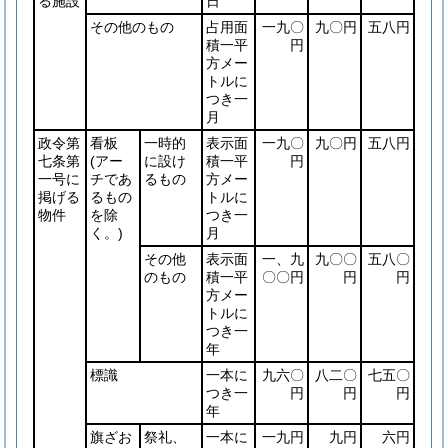
る施設
日
その他のもの
占用面
一九〇
九〇円
五八円
積一平
円
方メー
トルに
つき一
月
政令第
看板
一時的
表示面
一九〇
九〇円
五八円
七条第
(アー
に設け
積一平
円
一号に
チであ
るもの
方メー
掲げる
るもの
トルに
物件
を除
つき一
く。)
月
その他
表示面
一、九
九〇〇
五八〇
のもの
積一平
〇〇円
円
円
方メー
トルに
つき一
年
標識
一本に
九六〇
八二〇
七五〇
つき一
円
円
円
年
旗ざお
祭礼、
一本に
一九円
九円
六円