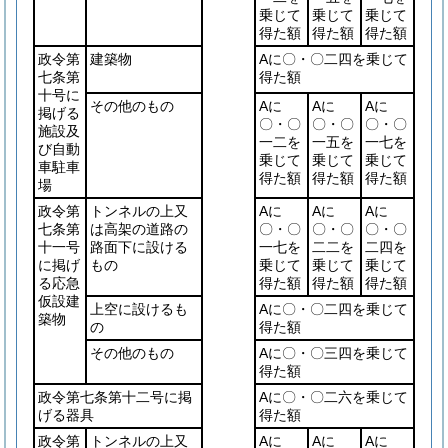
乗じて
乗じて
乗じて
得た額
得た額
得た額
政令第
建築物
Aに〇・〇二四を乗じて
七条第
得た額
十号に
その他のもの
Aに
Aに
Aに
掲げる
〇・〇
〇・〇
〇・〇
施設及
一二を
一五を
一七を
び自動
乗じて
乗じて
乗じて
車駐車
得た額
得た額
得た額
場
政令第
トンネルの上又
Aに
Aに
Aに
七条第
は高架の道路の
〇・〇
〇・〇
〇・〇
十一号
路面下に設ける
一七を
二二を
二四を
に掲げ
もの
乗じて
乗じて
乗じて
る応急
得た額
得た額
得た額
仮設建
上空に設けるも
Aに〇・〇二四を乗じて
築物
の
得た額
その他のもの
Aに〇・〇三四を乗じて
得た額
政令第七条第十二号に掲
Aに〇・〇二六を乗じて
げる器具
得た額
政令第
トンネルの上又
Aに
Aに
Aに