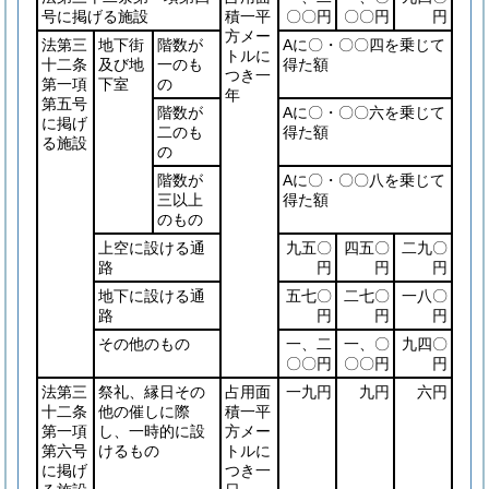
号に掲げる施設
積一平
〇〇円
〇〇円
円
方メー
法第三
地下街
階数が
Aに〇・〇〇四を乗じて
トルに
十二条
及び地
一のも
得た額
つき一
第一項
下室
の
年
第五号
階数が
Aに〇・〇〇六を乗じて
に掲げ
二のも
得た額
る施設
の
階数が
Aに〇・〇〇八を乗じて
三以上
得た額
のもの
上空に設ける通
九五〇
四五〇
二九〇
路
円
円
円
地下に設ける通
五七〇
二七〇
一八〇
路
円
円
円
その他のもの
一、二
一、〇
九四〇
〇〇円
〇〇円
円
法第三
祭礼、縁日その
占用面
一九円
九円
六円
十二条
他の催しに際
積一平
第一項
し、一時的に設
方メー
第六号
けるもの
トルに
に掲げ
つき一