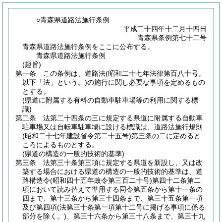
○青森県道路法施行条例
平成二十四年十二月十四日
青森県条例第七十二号
青森県道路法施行条例をここに公布する。
青森県道路法施行条例
(趣旨)
第一条
この条例は、道路法
(昭和二十七年法律第百八十号。
以下「法」という。)
の施行に関し必要な事項を定めるもの
とする。
(県道に附属する有料の自動車駐車場等の利用に関する標
識)
第二条
法第二十四条の三に規定する県道に附属する自動車
駐車場又は自転車駐車場に設ける標識は、道路法施行規則
(昭和二十七年建設省令第二十五号)
第三条の二に定めると
ころによるものとする。
(県道の構造の一般的技術的基準)
第三条
法第三十条第三項に規定する県道を新設し、又は改
築する場合における県道の構造の一般的技術的基準は、道
路構造令
(昭和四十五年政令第三百二十号)
第四十二条第二
項において読み替えて準用する同令第五条から第十一条の
四まで、第十三条から第三十四条まで、第三十五条第一項
及び第四項
(法第三十条第一項第十二号に掲げる事項に係る
部分を除く。)
、第三十六条から第三十八条まで、第三十九