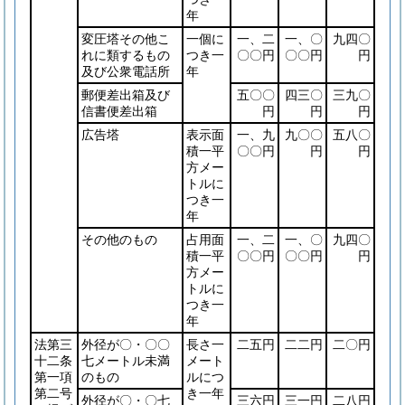
年
変圧塔その他こ
一個に
一、二
一、〇
九四〇
れに類するもの
つき一
〇〇円
〇〇円
円
及び公衆電話所
年
郵便差出箱及び
五〇〇
四三〇
三九〇
信書便差出箱
円
円
円
広告塔
表示面
一、九
九〇〇
五八〇
積一平
〇〇円
円
円
方メー
トルに
つき一
年
その他のもの
占用面
一、二
一、〇
九四〇
積一平
〇〇円
〇〇円
円
方メー
トルに
つき一
年
法第三
外径が〇・〇〇
長さ一
二五円
二二円
二〇円
十二条
七メートル未満
メート
第一項
のもの
ルにつ
第二号
き一年
外径が〇・〇七
三六円
三一円
二八円