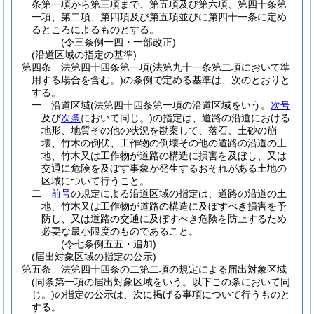
条第一項から第三項まで、第五項及び第六項、第四十条第
一項、第二項、第四項及び第五項並びに第四十一条に定め
るところによるものとする。
(令三条例一四・一部改正)
(沿道区域の指定の基準)
第四条
法第四十四条第一項
(法第九十一条第二項において準
用する場合を含む。)
の条例で定める基準は、次のとおりと
する。
一
沿道区域
(法第四十四条第一項の沿道区域をいう。
次号
及び
次条
において同じ。)
の指定は、道路の沿道における
地形、地質その他の状況を勘案して、落石、土砂の崩
壊、竹木の倒伏、工作物の倒壊その他の道路の沿道の土
地、竹木又は工作物が道路の構造に損害を及ぼし、又は
交通に危険を及ぼす事象が発生するおそれがある土地の
区域について行うこと。
二
前号
の規定による沿道区域の指定は、道路の沿道の土
地、竹木又は工作物が道路の構造に及ぼすべき損害を予
防し、又は道路の交通に及ぼすべき危険を防止するため
必要な最小限度のものであること。
(令七条例五五・追加)
(届出対象区域の指定の公示)
第五条
法第四十四条の二第二項の規定による届出対象区域
(同条第一項の届出対象区域をいう。以下この条において同
じ。)
の指定の公示は、次に掲げる事項について行うものと
する。