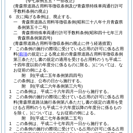
(令七条例五五・一部改正)
(青森県道路占用料等徴収条例及び青森県特殊車両通行許可
手数料条例の廃止)
6
次に掲げる条例は、廃止する。
一
青森県道路占用料等徴収条例
(昭和三十八年十月青森県
条例第五十二号)
二
青森県特殊車両通行許可手数料条例
(昭和四十七年三月
青森県条例第四号)
(青森県道路占用料等徴収条例の廃止に伴う経過措置)
7
この条例の施行の際現に受けている占用の許可に係る占用
料
(
前項
の規定による廃止前の青森県道路占用料等徴収条例
第三条ただし書の規定の適用を受ける占用料のうち平成二
十四年度以前の年度分に係るものに限る。)
については、な
お従前の例による。
附
則
(平成二五年
条例第四四号)
この条例は、公布の日から施行する。
附
則
(平成二六年
条例第三六号)
1
この条例は、平成二十六年四月一日から施行する。
2
この条例の施行の際現に受けている占用の許可に係る占用
料
(青森県道路法施行条例第八条ただし書の規定の適用を受
ける占用料のうち平成二十六年度以降の年度分に係るもの
を除く。)
については、なお従前の例による。
附
則
(平成二七年
条例第二五号)
1
この条例は、平成二十七年四月一日から施行する。
2
この条例の施行の際現に受けている占用の許可に係る占用