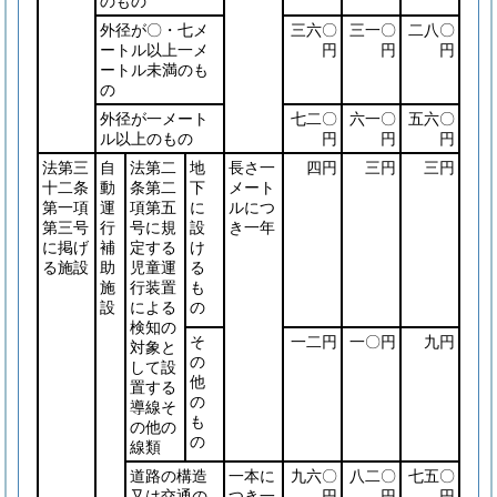
のもの
外径が〇・七メ
三六〇
三一〇
二八〇
ートル以上一メ
円
円
円
ートル未満のも
の
外径が一メート
七二〇
六一〇
五六〇
ル以上のもの
円
円
円
法第三
自
法第二
地
長さ一
四円
三円
三円
十二条
動
条第二
下
メート
第一項
運
項第五
に
ルにつ
第三号
行
号に規
設
き一年
に掲げ
補
定する
け
る施設
助
児童運
る
施
行装置
も
設
による
の
検知の
そ
一二円
一〇円
九円
対象と
の
して設
他
置する
の
導線そ
も
の他の
の
線類
道路の構造
一本に
九六〇
八二〇
七五〇
又は交通の
つき一
円
円
円