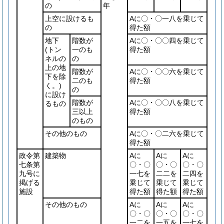
の
年
上空に設けるも
Aに〇・〇一八を乗じて
の
得た額
地下
階数が
Aに〇・〇〇四を乗じて
(トン
一のも
得た額
ネルの
の
上の地
階数が
Aに〇・〇〇六を乗じて
下を除
二のも
得た額
く。)
の
に設け
階数が
Aに〇・〇〇八を乗じて
るもの
三以上
得た額
のもの
その他のもの
Aに〇・〇二六を乗じて
得た額
政令第
建築物
Aに
Aに
Aに
七条第
〇・〇
〇・〇
〇・〇
九号に
一七を
二二を
二四を
掲げる
乗じて
乗じて
乗じて
施設
得た額
得た額
得た額
その他のもの
Aに
Aに
Aに
〇・〇
〇・〇
〇・〇
一二を
一五を
一七を