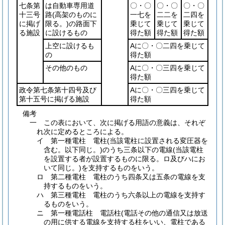
七条第
は自動車専用道
〇・〇
〇・〇
〇・〇
十三号
路
(高架のものに
一七を
二二を
二四を
に掲げ
限る。)
の路面下
乗じて
乗じて
乗じて
る施設
に設けるもの
得た額
得た額
得た額
上空に設けるも
Aに〇・〇二四を乗じて
の
得た額
その他のもの
Aに〇・〇三四を乗じて
得た額
政令第七条第十四号及び
Aに〇・〇三四を乗じて
第十五号に掲げる施設
得た額
備考
一 この表において、次に掲げる用語の意義は、それぞ
れ次に定めるところによる。
イ 第一種電柱 電柱(当該電柱に設置される変圧器を
含む。以下同じ。)のうち三条以下の電線(当該電柱
を設置する者が設置するものに限る。ロ及びハにお
いて同じ。)を支持するものをいう。
ロ 第二種電柱 電柱のうち四条又は五条の電線を支
持するものをいう。
ハ 第三種電柱 電柱のうち六条以上の電線を支持す
るものをいう。
ニ 第一種電話柱 電話柱(電話その他の通信又は放送
の用に供する電線を支持する柱をいい、電柱である