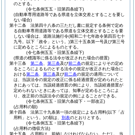
のとする。
(令七条例五五・旧第四条繰下)
(自動車専用道路等である県道を立体交差とすることを要し
ない場合)
第十二条
法第四十八条の三ただし書に規定する条例で定め
る自動車専用道路等である県道を立体交差とすることを要
しない場合は、道路法施行令
(昭和二十七年政令第四百七十
九号。以下「政令」という。)
第三十五条第一号及び第三号
に定めるところによるものとする。
(令七条例五五・旧第五条繰下)
(県道の標識等に係る法令が改正された場合の措置)
第十三条
第二条
、
第三条
及び
前二条
の規定によりその定め
るところによるものとする法令の規定が改正された場合に
おける
第二条
、
第三条
及び
前二条
の規定の適用について
は、当該法令の規定の改正に係る経過措置が定められたと
きにあっては、当該経過措置の例により、当該経過措置が
定められないときにあっては、知事が定めるところによ
り、改正前の当該法令の規定の例によることができる。
(令七条例五五・旧第六条繰下・一部改正)
(占用料の額)
第十四条
法第三十九条第一項の規定による占用料
(以下「占
用料」という。)
の額は、
別表
のとおりとする。
(令七条例五五・旧第七条繰下)
(占用料の徴収方法)
第十五条
占用料は、前納しなければならない。
ただし、当