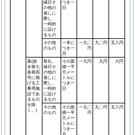
縁日そ
つき一
の他の
日
催しに
際し、
一時的
に設け
るもの
その他
一本に
一九〇
九〇円
五八円
のもの
つき一
円
月
幕
(政
祭礼、
その面
一九円
九円
六円
令第七
縁日そ
積一平
条第四
の他の
方メー
号に掲
催しに
トルに
げる工
際し、
つき一
事用施
一時的
日
設であ
に設け
るもの
るもの
を除
その他
その面
一九〇
九〇円
五八円
く。)
のもの
積一平
円
方メー
トルに
つき一
月