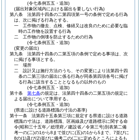
(令七条例五五・追加)
(届出対象区域内における届出を要しない行為)
第八条
法第四十四条の二第四項第一号の条例で定める行為
は、次に掲げる行為とする。
一
工作物の撤去、点検、修繕又は改良のために必要な臨
時の工作物を設置する行為
二
工作物の倒壊を防止するための行為
(令七条例五五・追加)
(変更の届出)
第九条
法第四十四条の二第五項の条例で定める事項は、次
に掲げる事項とする。
一
場所
二
設計又は施行方法のうち、その変更により法第四十四
条の二第三項の届出に係る行為が同条第四項各号に掲げ
る行為に該当することとなるもの以外のもの
(令七条例五五・追加)
第十条
第七条
の規定は、法第四十四条の二第五項の規定に
よる届出について準用する。
(令七条例五五・追加)
(県道に設ける道路標識の寸法の基準)
第十一条
法第四十五条第三項に規定する県道に設ける道路
標識の寸法は、道路標識、区画線及び道路標示に関する命
令
(昭和三十五年／総理府／建設省／令第三号)
別表第二備
考一の
(二)
の1から8まで並びに
(五)
の1から5まで、7並びに
8の
(1)
及び
(2)
並びに備考二の
(二)
に定めるところによるも