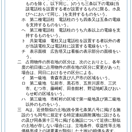
ものを除く。以下同じ。)のうち三条以下の電線(当
該電話柱を設置する者が設置するものに限る。ホ及
びヘにおいて同じ。)を支持するものをいう。
ホ 第二種電話柱 電話柱のうち四条又は五条の電線
を支持するものをいう。
ヘ 第三種電話柱 電話柱のうち六条以上の電線を支
持するものをいう。
ト 共架電線 電柱又は電話柱を設置する者以外の者
が当該電柱又は電話柱に設置する電線をいう。
チ 表示面積 広告塔又は看板の表示部分の面積をい
う。
二 占用物件の所在地の区分は、次のとおりとし、各年
度の初日後に占用物件の所在地の区分に変更があった
場合は、同日におけるその区分による。
イ 第一級地 青森市及び八戸市の区域をいう。
ロ 第二級地 弘前市、黒石市、五所川原市、三沢
市、むつ市、藤崎町、田舎館村、野辺地町及びおい
らせ町の区域をいう。
ハ 第三級地 市町村の区域で第一級地及び第二級地
以外のものをいう。
三 Aは、近傍類似の土地(政令第七条第八号に掲げる施
設のうち同号に規定する特定連結路附属地に設けるも
の及び同条第十三号に掲げる施設について近傍に類似
の土地が存しない場合には、立地条件、収益性等土地
価格形成上の諸要素が類似した土地)の時価を表す。