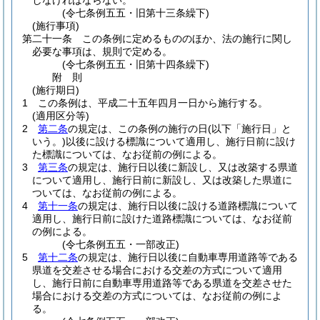
しなければならない。
(令七条例五五・旧第十三条繰下)
(施行事項)
第二十一条
この条例に定めるもののほか、法の施行に関し
必要な事項は、規則で定める。
(令七条例五五・旧第十四条繰下)
附
則
(施行期日)
1
この条例は、平成二十五年四月一日から施行する。
(適用区分等)
2
第二条
の規定は、この条例の施行の日
(以下「施行日」と
いう。)
以後に設ける標識について適用し、施行日前に設け
た標識については、なお従前の例による。
3
第三条
の規定は、施行日以後に新設し、又は改築する県道
について適用し、施行日前に新設し、又は改築した県道に
ついては、なお従前の例による。
4
第十一条
の規定は、施行日以後に設ける道路標識について
適用し、施行日前に設けた道路標識については、なお従前
の例による。
(令七条例五五・一部改正)
5
第十二条
の規定は、施行日以後に自動車専用道路等である
県道を交差させる場合における交差の方式について適用
し、施行日前に自動車専用道路等である県道を交差させた
場合における交差の方式については、なお従前の例によ
る。