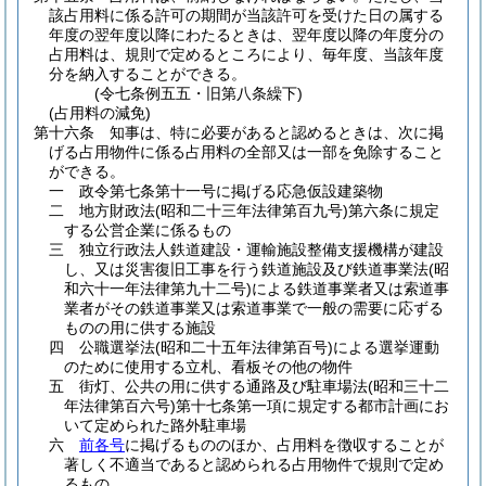
該占用料に係る許可の期間が当該許可を受けた日の属する
年度の翌年度以降にわたるときは、翌年度以降の年度分の
占用料は、規則で定めるところにより、毎年度、当該年度
分を納入することができる。
(令七条例五五・旧第八条繰下)
(占用料の減免)
第十六条
知事は、特に必要があると認めるときは、次に掲
げる占用物件に係る占用料の全部又は一部を免除すること
ができる。
一
政令第七条第十一号に掲げる応急仮設建築物
二
地方財政法
(昭和二十三年法律第百九号)
第六条に規定
する公営企業に係るもの
三
独立行政法人鉄道建設・運輸施設整備支援機構が建設
し、又は災害復旧工事を行う鉄道施設及び鉄道事業法
(昭
和六十一年法律第九十二号)
による鉄道事業者又は索道事
業者がその鉄道事業又は索道事業で一般の需要に応ずる
ものの用に供する施設
四
公職選挙法
(昭和二十五年法律第百号)
による選挙運動
のために使用する立札、看板その他の物件
五
街灯、公共の用に供する通路及び駐車場法
(昭和三十二
年法律第百六号)
第十七条第一項に規定する都市計画にお
いて定められた路外駐車場
六
前各号
に掲げるもののほか、占用料を徴収することが
著しく不適当であると認められる占用物件で規則で定め
るもの