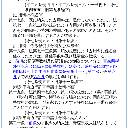
(平二五条例四四・平二六条例三六・一部改正、令七
条例五五・旧第九条繰下)
(占用料の不還付)
第十七条
既に納入した占用料は、還付しない。
ただし、法
第七十一条第二項の規定により占用の許可を取り消したと
きその他知事が特別の理由があると認めたときは、その全
部又は一部を還付することができる。
(令七条例五五・旧第十条繰下)
(占用料に係る督促手数料及び延滞金)
第十八条
法第七十三条第一項の規定により占用料に係る督
促をしたときは、督促手数料及び延滞金を徴収する。
2
前項
の督促手数料及び延滞金の徴収については、
青森県税
外諸収入金に係る督促手数料、延滞金、過料等に関する条
例
(昭和三十九年四月青森県条例第十一号)
第二条
から
第六
条
まで及び
第八条
の規定を準用する。
(令七条例五五・旧第十一条繰下)
(特殊車両通行許可申請手数料の額)
第十九条
法第四十七条の二第二項の規定により県が同条第
一項の許可に関する権限を行う場合における同条第三項の
手数料の額は、当該受けようとする許可に係る一通行経路
ごとに二百円とする。
(令七条例五五・旧第十二条繰下)
(特殊車両通行許可申請手数料の納入方法)
第二十条
前条
の手数料の納入は、青森県収入証紙をもって