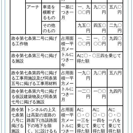
アーチ
車道を
一基に
一、九
九〇〇
五八〇
横断す
つき一
〇〇円
円
円
るもの
月
その他
九五〇
四五〇
二九〇
のもの
円
円
円
政令第七条第二号に掲げ
占用面
一、二
一、〇
九四〇
る工作物
積一平
〇〇円
〇〇円
円
方メー
トルに
政令第七条第三号に掲げ
Aに〇・〇三四を乗じて
つき一
る施設
得た額
年
政令第七条第四号に掲げ
占用面
一九〇
九〇円
五八円
る工事用施設及び同条第
積一平
円
五号に掲げる工事用材料
方メー
トルに
政令第七条第六号に掲げ
一二〇
一〇〇
九四円
つき一
る仮設建築物及び同条第
円
円
月
七号に掲げる施設
政令第
トンネルの上又
占用面
Aに
Aに
Aに
七条第
は高架の道路の
積一平
〇・〇
〇・〇
〇・〇
八号に
路面下
(当該路面
方メー
一三を
一四を
一八を
掲げる
下の地下を除
トルに
乗じて
乗じて
乗じて
施設
く。)
に設けるも
つき一
得た額
得た額
得た額