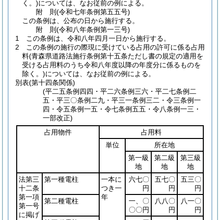
く。)
については、なお従前の例による。
附
則
(令和七年
条例第五五号)
この条例は、公布の日から施行する。
附
則
(令和八年
条例第一三号)
1
この条例は、令和八年四月一日から施行する。
2
この条例の施行の際現に受けている占用の許可に係る占用
料
(青森県道路法施行条例第十五条ただし書の規定の適用を
受ける占用料のうち令和八年度以降の年度分に係るものを
除く。)
については、なお従前の例による。
別表
(第十四条関係)
(平二五条例四四・平二六条例三六・平二七条例二
五・平三〇条例二九・平三一条例三二・令三条例一
四・令五条例一五・令七条例五五・令八条例一三・
一部改正)
占用物件
占用料
単位
所在地
第一級
第二級
第三級
地
地
地
法第三
第一種電柱
一本に
六七〇
五七〇
五三〇
十二条
つき一
円
円
円
第一項
年
第二種電柱
一、〇
八八〇
八一〇
第一号
〇〇円
円
円
に掲げ