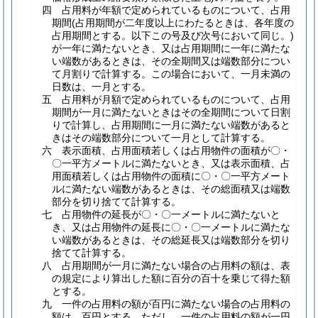
四 占用料が年額で定められているものについて、占用
期間(占用期間が二年度以上にわたるときは、各年度の
占用期間とする。以下この号及び次号において同じ。)
が一年に満たないとき、又は占用期間に一年に満たな
い端数があるときは、その全期間又は端数部分につい
て月割りで計算する。この場合において、一月未満の
日数は、一月とする。
五 占用料が月額で定められているものについて、占用
期間が一月に満たないときはその全期間について日割
りで計算し、占用期間に一月に満たない端数があると
きはその端数部分について一月として計算する。
六 表示面積、占用面積若しくは占用物件の面積が〇・
〇一平方メートルに満たないとき、又は表示面積、占
用面積若しくは占用物件の面積に〇・〇一平方メート
ルに満たない端数があるときは、その総面積又は端数
部分を切り捨てて計算する。
七 占用物件の延長が〇・〇一メートルに満たないと
き、又は占用物件の延長に〇・〇一メートルに満たな
い端数があるときは、その総延長又は端数部分を切り
捨てて計算する。
八 占用期間が一月に満たない場合の占用料の額は、表
の規定により算出した額に百分の百十を乗じて得た額
とする。
九 一件の占用料の額が百円に満たない場合の占用料の
額は、百円とする。ただし、一件の占用料の額が一円