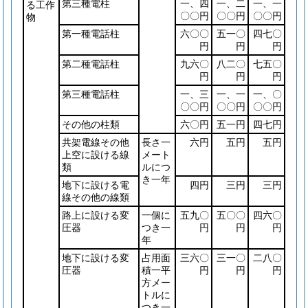
第三種電柱
一、四
一、二
一、一
る工作
〇〇円
〇〇円
〇〇円
物
第一種電話柱
六〇〇
五一〇
四七〇
円
円
円
第二種電話柱
九六〇
八二〇
七五〇
円
円
円
第三種電話柱
一、三
一、一
一、〇
〇〇円
〇〇円
〇〇円
その他の柱類
六〇円
五一円
四七円
共架電線その他
長さ一
六円
五円
五円
上空に設ける線
メート
類
ルにつ
き一年
地下に設ける電
四円
三円
三円
線その他の線類
路上に設ける変
一個に
五九〇
五〇〇
四六〇
圧器
つき一
円
円
円
年
地下に設ける変
占用面
三六〇
三一〇
二八〇
圧器
積一平
円
円
円
方メー
トルに
つき一