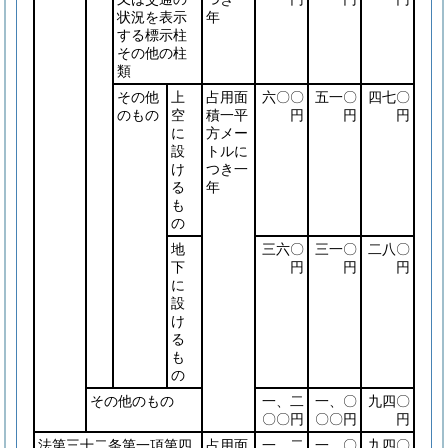
状況を表示
年
する標示柱
その他の柱
類
その他
上
占用面
六〇〇
五一〇
四七〇
のもの
空
積一平
円
円
円
に
方メー
設
トルに
け
つき一
る
年
も
の
地
三六〇
三一〇
二八〇
下
円
円
円
に
設
け
る
も
の
その他のもの
一、二
一、〇
九四〇
〇〇円
〇〇円
円
法第三十二条第一項第四
占用面
一、二
一、〇
九四〇