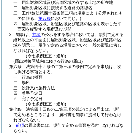
一
届出対象区域及び沿道区域の存する土地の所在地
二
届出対象区域に接続する道路の路線名
三
工作物
(法第四十四条第二項の規定により公示されたも
のに限る。
第八条
において同じ。)
四
届出対象区域、沿道区域及び道路の区域を表示した平
面図を縦覧する場所及び期間
2
知事は、
前項
の公示をする場合においては、規則で定める
縮尺以上の平面図に届出対象区域、沿道区域及び道路の区
域を明示し、規則で定める場所において一般の縦覧に供し
なければならない。
(令七条例五五・追加)
(届出対象区域内における行為の届出)
第六条
法第四十四条の二第三項の条例で定める事項は、次
に掲げる事項とする。
一
行為の種類
二
場所
三
設計又は施行方法
四
着手予定日
五
完了予定日
(令七条例五五・追加)
第七条
法第四十四条の二第三項の規定による届出は、規則
で定めるところにより、届出書を知事に提出して行わなけ
ればならない。
2
前項
の届出書には、規則で定める書類を添付しなければな
らない。