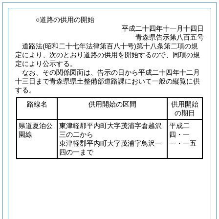
○道路の供用の開始
平成二十四年十一月十四日
青森県告示第八百五号
道路法
(昭和二十七年法律第百八十号)
第十八条第二項の規
定により、次のとおり道路の供用を開始するので、同項の規
定により公示する。
なお、その関係図面は、告示の日から平成二十四年十二月
十三日まで青森県県土整備部道路課において一般の縦覧に供
する。
路線名
供用開始の区間
供用開始
の期日
県道夏泊公
東津軽郡平内町大字茂浦字倉越沢
平成二
園線
三の二から
四・一
東津軽郡平内町大字茂浦字鳥沢一
一・一五
四の一まで