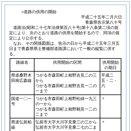
○道路の供用の開始
平成二十五年二月六日
青森県告示第八十号
道路法
(昭和二十七年法律第百八十号)
第十八条第二項の規
定により、次のとおり道路の供用を開始するので、同項の規
定により公示する。
なお、その関係図面は、告示の日から平成二十五年三月五
日まで青森県県土整備部道路課において一般の縦覧に供す
る。
路線名
供用開始の区間
供用開始
の期日
県道桑野木
つがる市森田町上相野吉見二の三
平成二
田南広森線
から
五・二・
つがる市森田町上相野吉見一二の
六
一まで
国道一〇一
つがる市森田町上相野松緑一九三
〃
号
の一から
つがる市森田町上相野鶴見一二の
二まで
県道弘前柏
弘前市大字大川字見乗三の三から
〃
線
弘前市大字大川字見乗二七の二ま