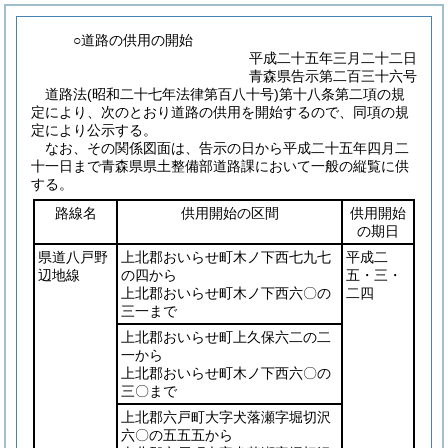
○道路の供用の開始
平成二十五年三月二十二日
青森県告示第二百三十六号
道路法
(昭和二十七年法律第百八十号)
第十八条第二項の規
定により、次のとおり道路の供用を開始するので、同項の規
定により公示する。
なお、その関係図面は、告示の日から平成二十五年四月二
十一日まで青森県県土整備部道路課において一般の縦覧に供
する。
路線名
供用開始の区間
供用開始
の期日
県道八戸野
上北郡おいらせ町木ノ下西七九七
平成二
辺地線
の四から
五・三・
上北郡おいらせ町木ノ下西六〇の
二四
三一まで
上北郡おいらせ町上久保六二の二
一から
上北郡おいらせ町木ノ下西六〇の
三〇まで
上北郡六戸町大字犬落瀬字堀切沢
六〇の五五五から