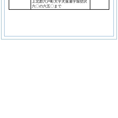
上北郡六戸町大字犬落瀬字堀切沢
六〇の六五〇まで