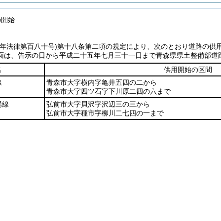
の開始
七年法律第百八十号)
第十八条第二項の規定により、次のとおり道路の供
面は、告示の日から平成二十五年七月三十一日まで青森県県土整備部道
名
供用開始の区間
線
青森市大字横内字亀井五四の二から
青森市大字四ツ石字下川原二四の六まで
場線
弘前市大字貝沢字沢辺三の三から
弘前市大字種市字柳川二七四の一まで