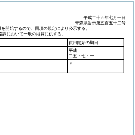
平成二十五年七月一日
青森県告示第五百五十二号
用を開始するので、同項の規定により公示する。
路課において一般の縦覧に供する。
供用開始の期日
平成
二五・七・一
〃