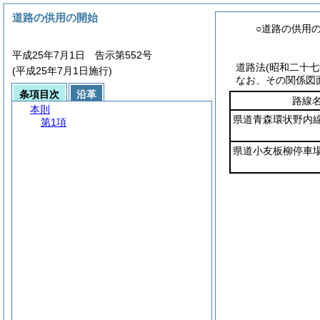
道路の供用の開始
○道路の供用
平成25年7月1日 告示第552号
道路法
(昭和二十
(平成25年7月1日施行)
なお、その関係図
条項目次
沿革
路線
本則
県道青森環状野内
第1項
県道小友板柳停車