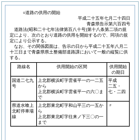
○道路の供用の開始
平成二十五年七月二十四日
青森県告示第六百四号
道路法
(昭和二十七年法律第百八十号)
第十八条第二項の規
定により、次のとおり道路の供用を開始するので、同項の規
定により公示する。
なお、その関係図面は、告示の日から平成二十五年八月二
十三日まで青森県県土整備部道路課において一般の縦覧に供
する。
路線名
供用開始の区間
供用開始
の期日
国道二七九
上北郡横浜町字雲雀平一の一二五
平成
号
から
二五・
上北郡横浜町字雲雀平一の六〇ま
七・二四
で
県道水喰上
上北郡東北町字和山平三の一五か
〃
北町停車場
ら
線
上北郡東北町字往来ノ下三〇の一
まで