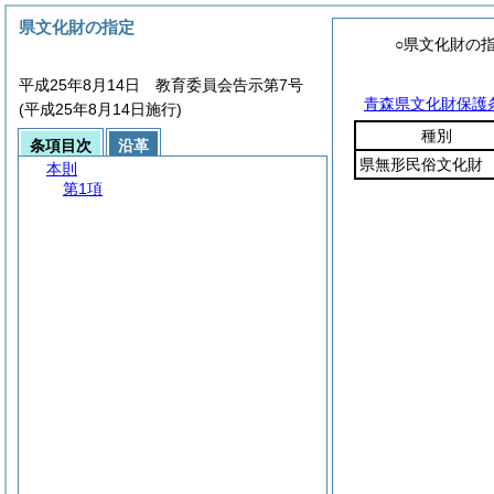
県文化財の指定
○県文化財の
平成25年8月14日 教育委員会告示第7号
青森県文化財保護
(平成25年8月14日施行)
種別
条項目次
沿革
県無形民俗文化財
本則
第1項