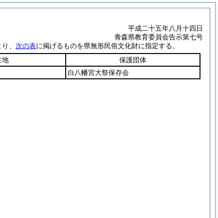
平成二十五年八月十四日
青森県教育委員会告示第七号
より、
次の表
に掲げるものを県無形民俗文化財に指定する。
在地
保護団体
白八幡宮大祭保存会