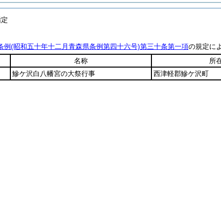
指定
条例
(昭和五十年十二月青森県条例第四十六号)
第三十条第一項
の規定に
名称
所
鰺ケ沢白八幡宮の大祭行事
西津軽郡鰺ケ沢町