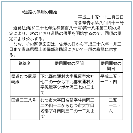
○道路の供用の開始
平成二十五年十二月四日
青森県告示第八百四十三号
道路法
(昭和二十七年法律第百八十号)
第十八条第二項の規
定により、次のとおり道路の供用を開始するので、同項の規
定により公示する。
なお、その関係図面は、告示の日から平成二十六年一月三
日まで青森県県土整備部道路課において一般の縦覧に供す
る。
路線名
供用開始の区間
供用開始の
期日
県道むつ尻屋
下北郡東通村大字尻屋字水神
平成二五・
崎線
七二の一から下北郡東通村大
一二・四
字尻屋字ツボケ沢三七の二ま
で
国道三三八号
むつ市大字田名部字斗南岡三
二五・
二の四一二からむつ市大字田
一二・
名部字斗南岡三二の一二九ま
六
で