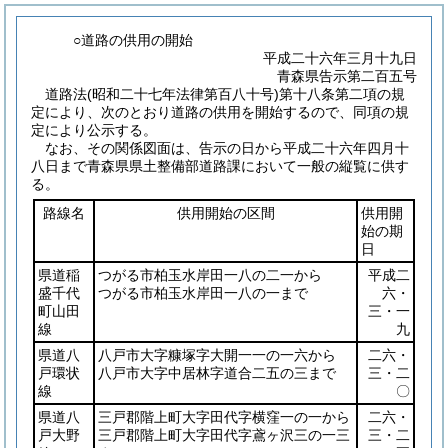
○道路の供用の開始
平成二十六年三月十九日
青森県告示第二百五号
道路法
(昭和二十七年法律第百八十号)
第十八条第二項の規
定により、次のとおり道路の供用を開始するので、同項の規
定により公示する。
なお、その関係図面は、告示の日から平成二十六年四月十
八日まで青森県県土整備部道路課において一般の縦覧に供す
る。
路線名
供用開始の区間
供用開
始の期
日
県道稲
つがる市柏玉水岸田一八の二一から
平成二
盛千代
つがる市柏玉水岸田一八の一まで
六・
町山田
三・一
線
九
県道八
八戸市大字糠塚字大開一一の一六から
二六・
戸環状
八戸市大字中居林字道合二五の三まで
三・二
線
〇
県道八
三戸郡階上町大字田代字横窪一の一から
二六・
戸大野
三戸郡階上町大字田代字鳶ヶ沢三の一三
三・二