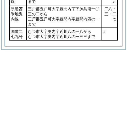
線
まで
五
県道苫
三戸郡五戸町大字豊間内字下源兵衛一〇
二六・
米地兎
三の二から
三・二
内線
三戸郡五戸町大字豊間内字豊間内四の一
七
まで
国道二
むつ市大字奥内字近川八の一八から
〃
七九号
むつ市大字奥内字近川八の一三三まで