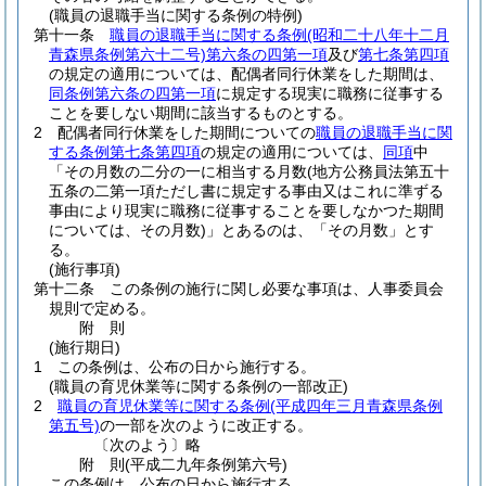
(職員の退職手当に関する条例の特例)
第十一条
職員の退職手当に関する条例
(昭和二十八年十二月
青森県条例第六十二号)
第六条の四第一項
及び
第七条第四項
の規定の適用については、配偶者同行休業をした期間は、
同条例第六条の四第一項
に規定する現実に職務に従事する
ことを要しない期間に該当するものとする。
2
配偶者同行休業をした期間についての
職員の退職手当に関
する条例第七条第四項
の規定の適用については、
同項
中
「その月数の二分の一に相当する月数
(地方公務員法第五十
五条の二第一項ただし書に規定する事由又はこれに準ずる
事由により現実に職務に従事することを要しなかつた期間
については、その月数)
」とあるのは、「その月数」とす
る。
(施行事項)
第十二条
この条例の施行に関し必要な事項は、人事委員会
規則で定める。
附
則
(施行期日)
1
この条例は、公布の日から施行する。
(職員の育児休業等に関する条例の一部改正)
2
職員の育児休業等に関する条例
(平成四年三月青森県条例
第五号)
の一部を次のように改正する。
〔次のよう〕略
附
則
(平成二九年
条例第六号)
この条例は、公布の日から施行する。