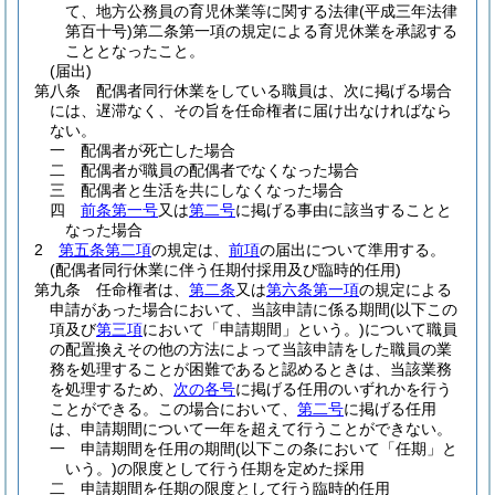
て、地方公務員の育児休業等に関する法律
(平成三年法律
第百十号)
第二条第一項の規定による育児休業を承認する
こととなったこと。
(届出)
第八条
配偶者同行休業をしている職員は、次に掲げる場合
には、遅滞なく、その旨を任命権者に届け出なければなら
ない。
一
配偶者が死亡した場合
二
配偶者が職員の配偶者でなくなった場合
三
配偶者と生活を共にしなくなった場合
四
前条第一号
又は
第二号
に掲げる事由に該当することと
なった場合
2
第五条第二項
の規定は、
前項
の届出について準用する。
(配偶者同行休業に伴う任期付採用及び臨時的任用)
第九条
任命権者は、
第二条
又は
第六条第一項
の規定による
申請があった場合において、当該申請に係る期間
(以下この
項及び
第三項
において「申請期間」という。)
について職員
の配置換えその他の方法によって当該申請をした職員の業
務を処理することが困難であると認めるときは、当該業務
を処理するため、
次の各号
に掲げる任用のいずれかを行う
ことができる。
この場合において、
第二号
に掲げる任用
は、申請期間について一年を超えて行うことができない。
一
申請期間を任用の期間
(以下この条において「任期」と
いう。)
の限度として行う任期を定めた採用
二
申請期間を任期の限度として行う臨時的任用