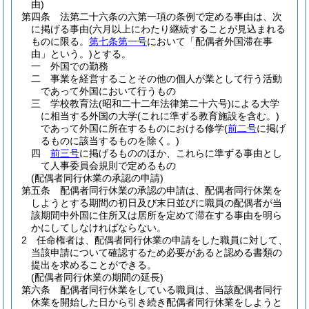
由)
第四条
法第二十六条の六第一項の条例で定める事由は、次
に掲げる事由
(六月以上にわたり継続することが見込まれる
ものに限る。
第七条第一号
において「配偶者外国滞在事
由」という。)
とする。
一
外国での勤務
二
事業を経営することその他の個人が業として行う活動
であって外国において行うもの
三
学校教育法
(昭和二十二年法律第二十六号)
による大学
に相当する外国の大学
(これに準ずる教育施設を含む。)
であって外国に所在するものにおける修学
(
前二号
に掲げ
るものに該当するものを除く。)
四
前三号
に掲げるもののほか、これらに準ずる事由とし
て人事委員会規則で定めるもの
(配偶者同行休業の承認の申請)
第五条
配偶者同行休業の承認の申請は、配偶者同行休業を
しようとする期間の初日及び末日並びに職員の配偶者が当
該期間中外国に住所又は居所を定めて滞在する事由を明ら
かにしてしなければならない。
2
任命権者は、配偶者同行休業の申請をした職員に対して、
当該申請について確認するため必要があると認める書類の
提出を求めることができる。
(配偶者同行休業の期間の延長)
第六条
配偶者同行休業をしている職員は、当該配偶者同行
休業を開始した日から引き続き配偶者同行休業をしようと