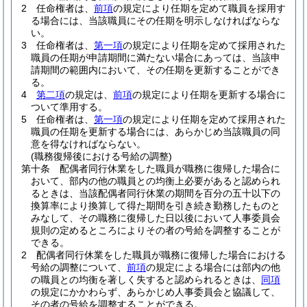
2
任命権者は、
前項
の規定により任期を定めて職員を採用す
る場合には、当該職員にその任期を明示しなければならな
い。
3
任命権者は、
第一項
の規定により任期を定めて採用された
職員の任期が申請期間に満たない場合にあっては、当該申
請期間の範囲内において、その任期を更新することができ
る。
4
第二項
の規定は、
前項
の規定により任期を更新する場合に
ついて準用する。
5
任命権者は、
第一項
の規定により任期を定めて採用された
職員の任期を更新する場合には、あらかじめ当該職員の同
意を得なければならない。
(職務復帰後における号給の調整)
第十条
配偶者同行休業をした職員が職務に復帰した場合に
おいて、部内の他の職員との均衡上必要があると認められ
るときは、当該配偶者同行休業の期間を百分の五十以下の
換算率により換算して得た期間を引き続き勤務したものと
みなして、その職務に復帰した日以後において人事委員会
規則の定めるところによりその者の号給を調整することが
できる。
2
配偶者同行休業をした職員が職務に復帰した場合における
号給の調整について、
前項
の規定による場合には部内の他
の職員との均衡を著しく失すると認められるときは、
同項
の規定にかかわらず、あらかじめ人事委員会と協議して、
その者の号給を調整することができる。