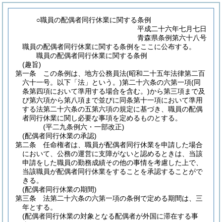
○職員の配偶者同行休業に関する条例
平成二十六年七月七日
青森県条例第六十八号
職員の配偶者同行休業に関する条例をここに公布する。
職員の配偶者同行休業に関する条例
(趣旨)
第一条
この条例は、地方公務員法
(昭和二十五年法律第二百
六十一号。以下「法」という。)
第二十六条の六第一項
(同
条第四項において準用する場合を含む。)
から第三項まで及
び第六項から第八項まで並びに同条第十一項において準用
する法第二十六条の五第六項の規定に基づき、職員の配偶
者同行休業に関し必要な事項を定めるものとする。
(平二九条例六・一部改正)
(配偶者同行休業の承認)
第二条
任命権者は、職員が配偶者同行休業を申請した場合
において、公務の運営に支障がないと認めるときは、当該
申請をした職員の勤務成績その他の事情を考慮した上で、
当該職員が配偶者同行休業をすることを承認することがで
きる。
(配偶者同行休業の期間)
第三条
法第二十六条の六第一項の条例で定める期間は、三
年とする。
(配偶者同行休業の対象となる配偶者が外国に滞在する事