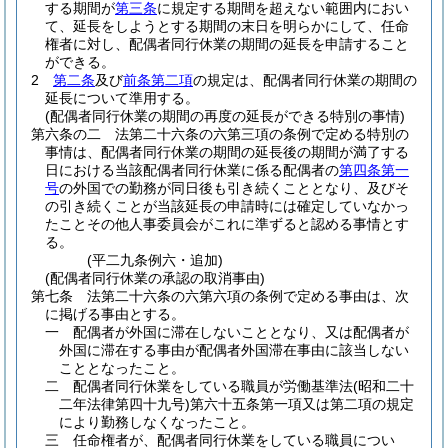
する期間が
第三条
に規定する期間を超えない範囲内におい
て、延長をしようとする期間の末日を明らかにして、任命
権者に対し、配偶者同行休業の期間の延長を申請すること
ができる。
2
第二条
及び
前条第二項
の規定は、配偶者同行休業の期間の
延長について準用する。
(配偶者同行休業の期間の再度の延長ができる特別の事情)
第六条の二
法第二十六条の六第三項の条例で定める特別の
事情は、配偶者同行休業の期間の延長後の期間が満了する
日における当該配偶者同行休業に係る配偶者の
第四条第一
号
の外国での勤務が同日後も引き続くこととなり、及びそ
の引き続くことが当該延長の申請時には確定していなかっ
たことその他人事委員会がこれに準ずると認める事情とす
る。
(平二九条例六・追加)
(配偶者同行休業の承認の取消事由)
第七条
法第二十六条の六第六項の条例で定める事由は、次
に掲げる事由とする。
一
配偶者が外国に滞在しないこととなり、又は配偶者が
外国に滞在する事由が配偶者外国滞在事由に該当しない
こととなったこと。
二
配偶者同行休業をしている職員が労働基準法
(昭和二十
二年法律第四十九号)
第六十五条第一項又は第二項の規定
により勤務しなくなったこと。
三
任命権者が、配偶者同行休業をしている職員につい