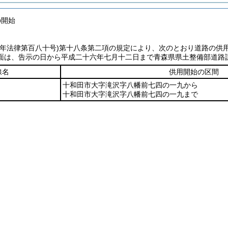
の開始
七年法律第百八十号)
第十八条第二項の規定により、次のとおり道路の供
面は、告示の日から平成二十六年七月十二日まで青森県県土整備部道路
線名
供用開始の区間
十和田市大字滝沢字八幡前七四の一九から
十和田市大字滝沢字八幡前七四の一九まで