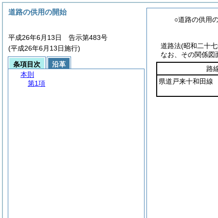
道路の供用の開始
○道路の供用
平成26年6月13日 告示第483号
道路法
(昭和二十
(平成26年6月13日施行)
なお、その関係図
条項目次
沿革
路
本則
県道戸来十和田線
第1項