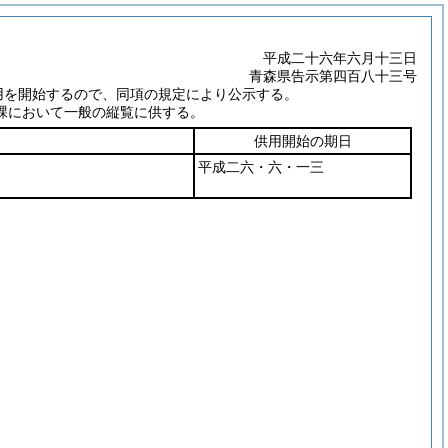
平成二十六年六月十三日
青森県告示第四百八十三号
用を開始するので、同項の規定により公示する。
課において一般の縦覧に供する。
供用開始の期日
平成二六・六・一三