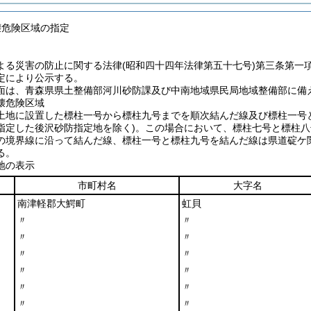
壊危険区域の指定
よる災害の防止に関する法律
(昭和四十四年法律第五十七号)
第三条第一
定により公示する。
面は、青森県県土整備部河川砂防課及び中南地域県民局地域整備部に備
壊危険区域
土地に設置した標柱一号から標柱九号までを順次結んだ線及び標柱一号
指定した後沢砂防指定地を除く)
。この場合において、標柱七号と標柱八
の境界線に沿って結んだ線、標柱一号と標柱九号を結んだ線は県道碇ケ
る。
地の表示
市町村名
大字名
南津軽郡大鰐町
虹貝
〃
〃
〃
〃
〃
〃
〃
〃
〃
〃
〃
〃