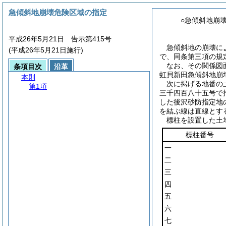
急傾斜地崩壊危険区域の指定
○急傾斜地崩
平成26年5月21日 告示第415号
急傾斜地の崩壊に
(平成26年5月21日施行)
で、同条第三項の規
なお、その関係図
条項目次
沿革
虹貝新田急傾斜地崩
本則
次に掲げる地番の
第1項
三千四百八十五号で
した後沢砂防指定地
を結ぶ線は直線とす
標柱を設置した土
標柱番号
一
二
三
四
五
六
七