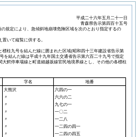
平成二十六年五月二十一日
青森県告示第四百十五号
項の規定により、急傾斜地崩壊危険区域を次のとおり指定するの
え置いて縦覧に供する。
と標柱九号を結んだ線に囲まれた区域
(昭和四十三年建設省告示第
号を結んだ線は平成十九年国土交通省告示第六百二十九号で指定
関大鰐停車場線と町道細越坂線官民地境界線とし、その他の各標柱
字名
地番
大熊沢
六四の一
〃
六六の二
〃
九七の一
〃
一〇二
〃
一二八
〃
一二四の四一
〃
一二四の四五