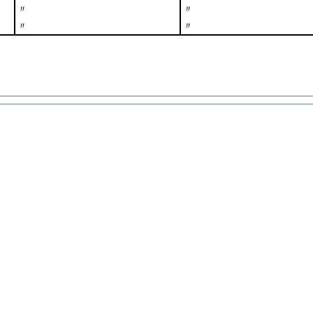
〃
〃
〃
〃