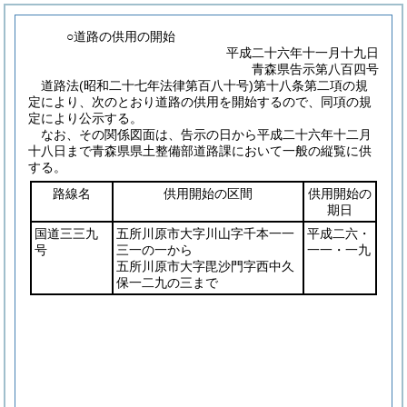
○道路の供用の開始
平成二十六年十一月十九日
青森県告示第八百四号
道路法
(昭和二十七年法律第百八十号)
第十八条第二項の規
定により、次のとおり道路の供用を開始するので、同項の規
定により公示する。
なお、その関係図面は、告示の日から平成二十六年十二月
十八日まで青森県県土整備部道路課において一般の縦覧に供
する。
路線名
供用開始の区間
供用開始の
期日
国道三三九
五所川原市大字川山字千本一一
平成二六・
号
三一の一から
一一・一九
五所川原市大字毘沙門字西中久
保一二九の三まで