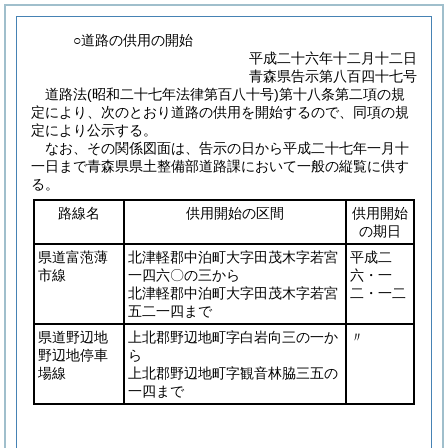
○道路の供用の開始
平成二十六年十二月十二日
青森県告示第八百四十七号
道路法
(昭和二十七年法律第百八十号)
第十八条第二項の規
定により、次のとおり道路の供用を開始するので、同項の規
定により公示する。
なお、その関係図面は、告示の日から平成二十七年一月十
一日まで青森県県土整備部道路課において一般の縦覧に供す
る。
路線名
供用開始の区間
供用開始
の期日
県道富萢薄
北津軽郡中泊町大字田茂木字若宮
平成二
市線
一四六〇の三から
六・一
北津軽郡中泊町大字田茂木字若宮
二・一二
五二一四まで
県道野辺地
上北郡野辺地町字白岩向三の一か
〃
野辺地停車
ら
場線
上北郡野辺地町字観音林脇三五の
一四まで