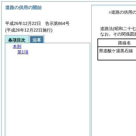
道路の供用の開始
○道路の供用
平成26年12月22日 告示第864号
道路法
(昭和二十
(平成26年12月22日施行)
なお、その関係図
条項目次
沿革
路線名
本則
県道酸ケ湯黒石線
第1項