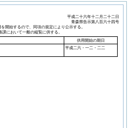
平成二十六年十二月二十二日
青森県告示第八百六十四号
用を開始するので、同項の規定により公示する。
路課において一般の縦覧に供する。
供用開始の期日
平成二六・一二・二二