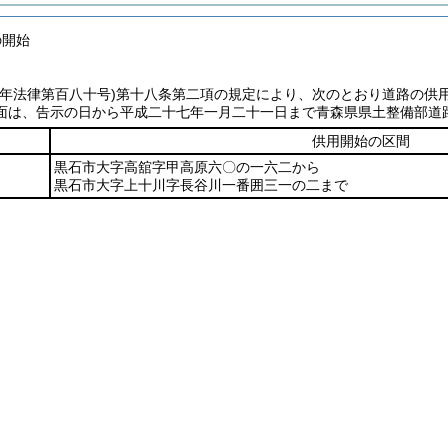
の開始
七年法律第百八十号)
第十八条第二項の規定により、次のとおり道路の供
面は、告示の日から平成二十七年一月二十一日まで青森県県土整備部道
供用開始の区間
黒石市大字高舘字甲高原六〇の一六二から
黒石市大字上十川字長谷川一番囲三一の二まで