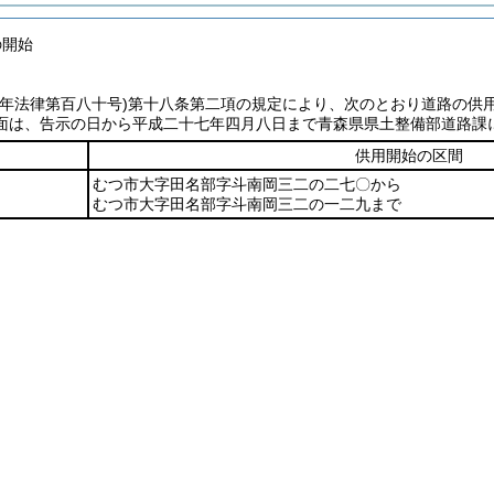
の開始
七年法律第百八十号)
第十八条第二項の規定により、次のとおり道路の供
面は、告示の日から平成二十七年四月八日まで青森県県土整備部道路課
供用開始の区間
むつ市大字田名部字斗南岡三二の二七〇から
むつ市大字田名部字斗南岡三二の一二九まで