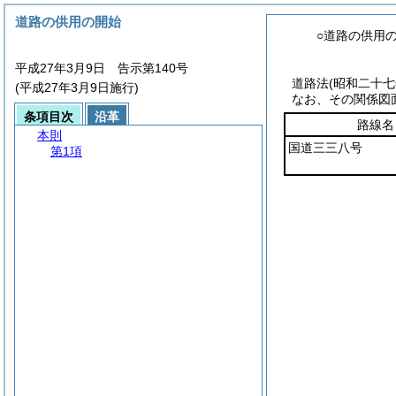
道路の供用の開始
○道路の供用
平成27年3月9日 告示第140号
道路法
(昭和二十
(平成27年3月9日施行)
なお、その関係図
条項目次
沿革
路線名
本則
国道三三八号
第1項