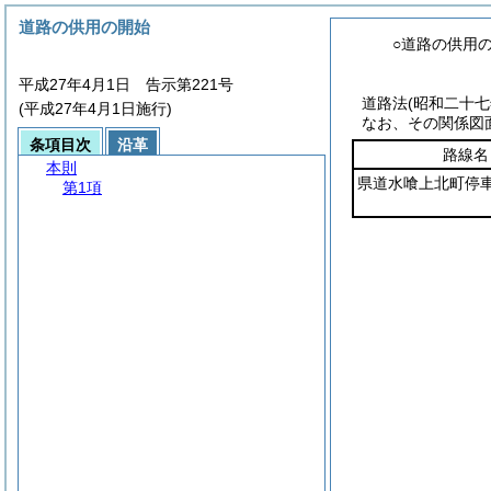
道路の供用の開始
○道路の供用
平成27年4月1日 告示第221号
道路法
(昭和二十
(平成27年4月1日施行)
なお、その関係図
条項目次
沿革
路線名
本則
県道水喰上北町停
第1項