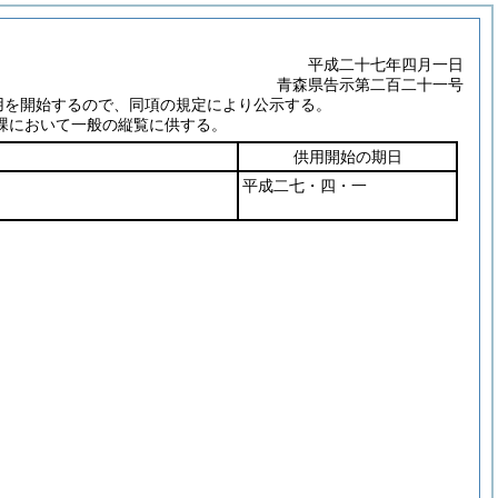
平成二十七年四月一日
青森県告示第二百二十一号
用を開始するので、同項の規定により公示する。
課において一般の縦覧に供する。
供用開始の期日
平成二七・四・一