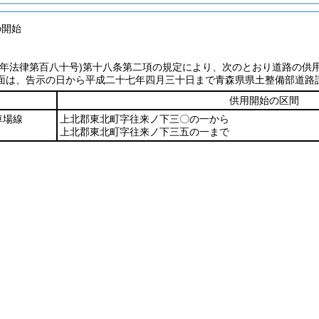
の開始
七年法律第百八十号)
第十八条第二項の規定により、次のとおり道路の供
面は、告示の日から平成二十七年四月三十日まで青森県県土整備部道路
供用開始の区間
車場線
上北郡東北町字往来ノ下三〇の一から
上北郡東北町字往来ノ下三五の一まで