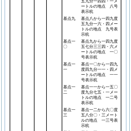
五九分一四四・一メ
ートルの地点 八号
表示杭
基点九
基点八から一四九度
五九分一六・四メー
トルの地点 九号表
示杭
基点一
基点九から一四九度
〇
五七分三三四・六メ
ートルの地点 一〇
号表示杭
基点一
基点一〇から一四九
一
度四九分一一・四メ
ートルの地点 一一
号表示杭
基点一
基点一一から一五〇
二
度九分七五・一メー
トルの地点 一二号
表示杭
基点一
基点一二から六〇度
三
五八分〇・三メート
ルの地点 一三号表
示杭