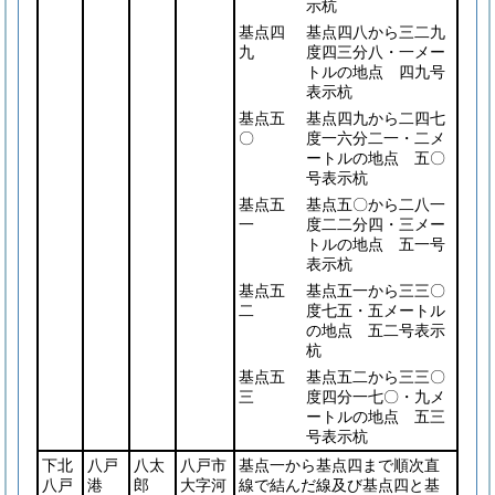
示杭
基点四
基点四八から三二九
九
度四三分八・一メー
トルの地点 四九号
表示杭
基点五
基点四九から二四七
〇
度一六分二一・二メ
ートルの地点 五〇
号表示杭
基点五
基点五〇から二八一
一
度二二分四・三メー
トルの地点 五一号
表示杭
基点五
基点五一から三三〇
二
度七五・五メートル
の地点 五二号表示
杭
基点五
基点五二から三三〇
三
度四分一七〇・九メ
ートルの地点 五三
号表示杭
下北
八戸
八太
八戸市
基点一から基点四まで順次直
八戸
港
郎
大字河
線で結んだ線及び基点四と基