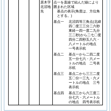
原木字
点一を直線で結んだ線により
北沼地
囲まれた区域
先
基点の表示
(角度は、方位角
とする。)
基点一
北沼四等三角点
(北緯
四〇度三三分二六秒
東経一四一度二九分
三二秒)
から二七〇度
四分二四秒五八六・
八メートルの地点
一号表示杭
基点二
基点一から二四二度
五一分七六・六メー
トルの地点 二号表
示杭
基点三
基点二から三三二度
五〇分一三九・六メ
ートルの地点 三号
表示杭
基点四
基点三から六三度二
分七六・六メートル
の地点 四号表示杭