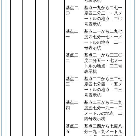
号表示杭
基点二
基点一九から二七一
〇
度四二分二一・八メ
ートルの地点 二〇
号表示杭
基点二
基点二一から二九七
一
度四七分一七・一メ
ートルの地点 二一
号表示杭
基点二
基点二一から三三〇
二
度二分五一・七メー
トルの地点 二二号
表示杭
基点二
基点二二から三二七
三
度四七分四一・五メ
ートルの地点 二三
号表示杭
基点二
基点二三から三二九
四
度五七分一九一・二
メートルの地点 二
四号表示杭
基点二
基点二四から七度八
五
分一九・九メートル