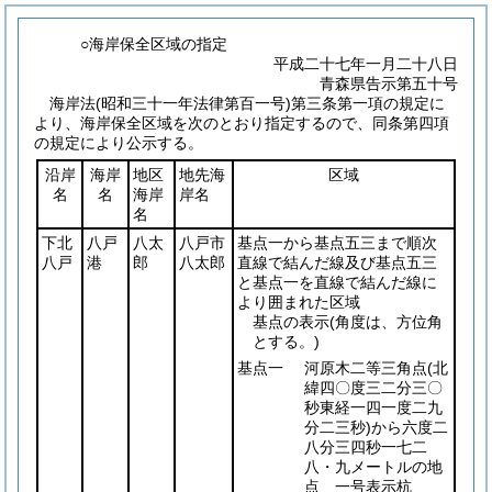
○海岸保全区域の指定
平成二十七年一月二十八日
青森県告示第五十号
海岸法
(昭和三十一年法律第百一号)
第三条第一項の規定に
より、海岸保全区域を次のとおり指定するので、同条第四項
の規定により公示する。
沿岸
海岸
地区
地先海
区域
名
名
海岸
岸名
名
下北
八戸
八太
八戸市
基点一から基点五三まで順次
八戸
港
郎
八太郎
直線で結んだ線及び基点五三
と基点一を直線で結んだ線に
より囲まれた区域
基点の表示
(角度は、方位角
とする。)
基点一
河原木二等三角点
(北
緯四〇度三二分三〇
秒東経一四一度二九
分二三秒)
から六度二
八分三四秒一七二
八・九メートルの地
点 一号表示杭