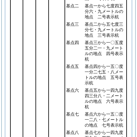
基点二
基点一から七度四五
分六・九メートルの
地点 二号表示杭
基点三
基点二から五七度三
分七・九メートルの
地点 三号表示杭
基点四
基点三から一〇五度
五分二一・九メート
ルの地点 四号表示
杭
基点五
基点四から一五〇度
一分二七五・八メー
トルの地点 五号表
示杭
基点六
基点五から一四九度
四三分八・二メート
ルの地点 六号表示
杭
基点七
基点六から一五〇度
一二八・七メートル
の地点 七号表示杭
基点八
基点七から一四九度