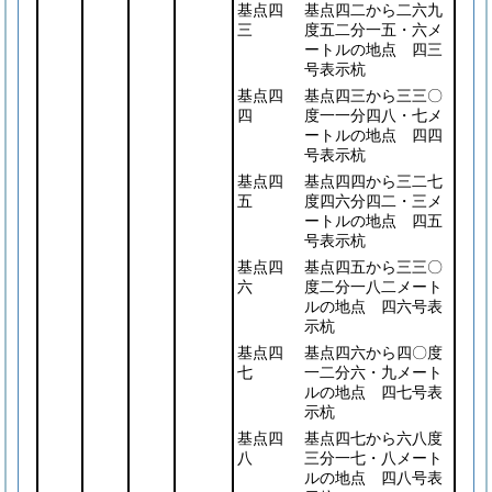
基点四
基点四二から二六九
三
度五二分一五・六メ
ートルの地点 四三
号表示杭
基点四
基点四三から三三〇
四
度一一分四八・七メ
ートルの地点 四四
号表示杭
基点四
基点四四から三二七
五
度四六分四二・三メ
ートルの地点 四五
号表示杭
基点四
基点四五から三三〇
六
度二分一八二メート
ルの地点 四六号表
示杭
基点四
基点四六から四〇度
七
一二分六・九メート
ルの地点 四七号表
示杭
基点四
基点四七から六八度
八
三分一七・八メート
ルの地点 四八号表