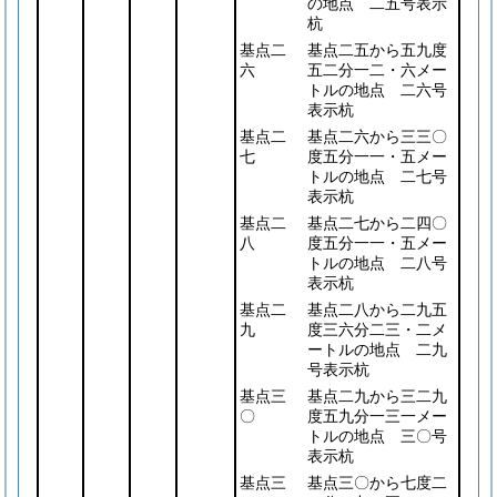
の地点 二五号表示
杭
基点二
基点二五から五九度
六
五二分一二・六メー
トルの地点 二六号
表示杭
基点二
基点二六から三三〇
七
度五分一一・五メー
トルの地点 二七号
表示杭
基点二
基点二七から二四〇
八
度五分一一・五メー
トルの地点 二八号
表示杭
基点二
基点二八から二九五
九
度三六分二三・二メ
ートルの地点 二九
号表示杭
基点三
基点二九から三二九
〇
度五九分一三一メー
トルの地点 三〇号
表示杭
基点三
基点三〇から七度二