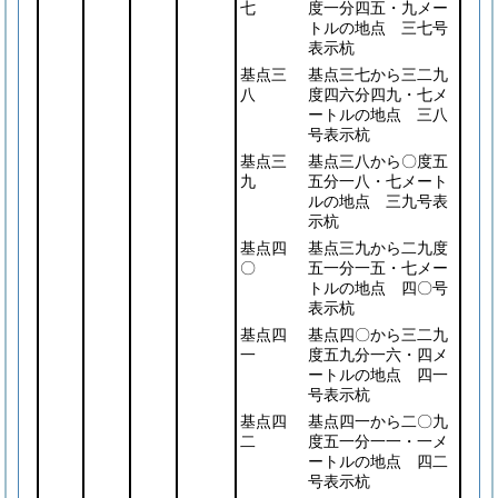
七
度一分四五・九メー
トルの地点 三七号
表示杭
基点三
基点三七から三二九
八
度四六分四九・七メ
ートルの地点 三八
号表示杭
基点三
基点三八から〇度五
九
五分一八・七メート
ルの地点 三九号表
示杭
基点四
基点三九から二九度
〇
五一分一五・七メー
トルの地点 四〇号
表示杭
基点四
基点四〇から三二九
一
度五九分一六・四メ
ートルの地点 四一
号表示杭
基点四
基点四一から二〇九
二
度五一分一一・一メ
ートルの地点 四二
号表示杭