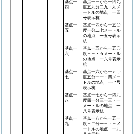
基点一
基点一三から一四九
四
度五九分二九・九メ
ートルの地点 一四
号表示杭
基点一
基点一四から一五〇
五
度一分二七メートル
の地点 一五号表示
杭
基点一
基点一五から一五〇
六
度三三・五メートル
の地点 一六号表示
杭
基点一
基点一六から一五〇
七
度五分一一・四メー
トルの地点 一七号
表示杭
基点一
基点一七から一四九
八
度四一分三一三・一
メートルの地点 一
八号表示杭
基点一
基点一八から一五一
九
度三二分一三・三メ
ートルの地点 一九