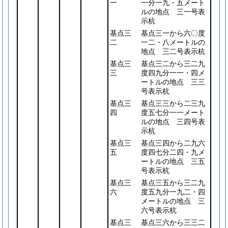
一
一分一九・五メート
ルの地点 三一号表
示杭
基点三
基点三一から六〇度
二
一二・八メートルの
地点 三二号表示杭
基点三
基点三二から三二九
三
度四九分一一・四メ
ートルの地点 三三
号表示杭
基点三
基点三三から二三九
四
度五七分一一メート
ルの地点 三四号表
示杭
基点三
基点三四から二九六
五
度四七分二四・九メ
ートルの地点 三五
号表示杭
基点三
基点三五から三二九
六
度五九分一九二・四
メートルの地点 三
六号表示杭
基点三
基点三六から三三二