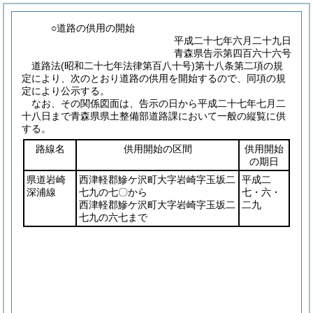
○道路の供用の開始
平成二十七年六月二十九日
青森県告示第四百六十六号
道路法
(昭和二十七年法律第百八十号)
第十八条第二項の規
定により、次のとおり道路の供用を開始するので、同項の規
定により公示する。
なお、その関係図面は、告示の日から平成二十七年七月二
十八日まで青森県県土整備部道路課において一般の縦覧に供
する。
路線名
供用開始の区間
供用開始
の期日
県道岩崎
西津軽郡鰺ケ沢町大字岩崎字玉坂二
平成二
深浦線
七九の七〇から
七・六・
西津軽郡鰺ケ沢町大字岩崎字玉坂二
二九
七九の六七まで