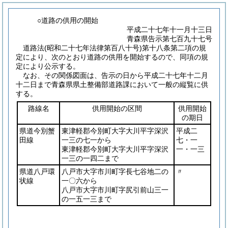
○道路の供用の開始
平成二十七年十一月十三日
青森県告示第七百九十七号
道路法
(昭和二十七年法律第百八十号)
第十八条第二項の規
定により、次のとおり道路の供用を開始するので、同項の規
定により公示する。
なお、その関係図面は、告示の日から平成二十七年十二月
十二日まで青森県県土整備部道路課において一般の縦覧に供
する。
路線名
供用開始の区間
供用開始
の期日
県道今別蟹
東津軽郡今別町大字大川平字深沢
平成二
田線
一三の七一から
七・一
東津軽郡今別町大字大川平字深沢
一・一三
一三の一四二まで
県道八戸環
八戸市大字市川町字長七谷地二の
〃
状線
一〇六から
八戸市大字市川町字尻引前山三一
の一五一三まで