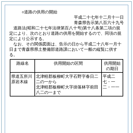
○道路の供用の開始
平成二十七年十二月十一日
青森県告示第八百六十九号
道路法
(昭和二十七年法律第百八十号)
第十八条第二項の規
定により、次のとおり道路の供用を開始するので、同項の規
定により公示する。
なお、その関係図面は、告示の日から平成二十八年一月十
日まで青森県県土整備部道路課において一般の縦覧に供す
る。
路線名
供用開始の区間
供用開始
の期日
県道五所川
北津軽郡板柳町大字石野字春日二
平成二
原岩木線
二の一から
七・一
北津軽郡板柳町大字掛落林字前田
二・一一
八二の一まで