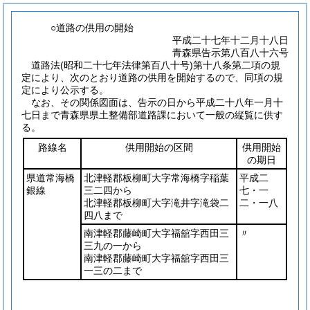
○道路の供用の開始
平成二十七年十二月十八日
青森県告示第八百八十六号
道路法
(昭和二十七年法律第百八十号)
第十八条第二項の規
定により、次のとおり道路の供用を開始するので、同項の規
定により公示する。
なお、その関係図面は、告示の日から平成二十八年一月十
七日まで青森県県土整備部道路課において一般の縦覧に供す
る。
路線名
供用開始の区間
供用開始
の期日
県道常海橋
北津軽郡板柳町大字常海橋字稲葉
平成二
銀線
三二四から
七・一
北津軽郡板柳町大字滝井字滝袋二
二・一八
四八まで
南津軽郡藤崎町大字福舘字西田三
〃
三九の一から
南津軽郡藤崎町大字福舘字西田三
一三の二まで