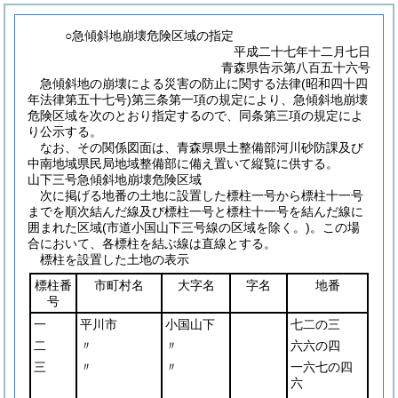
○急傾斜地崩壊危険区域の指定
平成二十七年十二月七日
青森県告示第八百五十六号
急傾斜地の崩壊による災害の防止に関する法律
(昭和四十四
年法律第五十七号)
第三条第一項の規定により、急傾斜地崩壊
危険区域を次のとおり指定するので、同条第三項の規定によ
り公示する。
なお、その関係図面は、青森県県土整備部河川砂防課及び
中南地域県民局地域整備部に備え置いて縦覧に供する。
山下三号急傾斜地崩壊危険区域
次に掲げる地番の土地に設置した標柱一号から標柱十一号
までを順次結んだ線及び標柱一号と標柱十一号を結んだ線に
囲まれた区域
(市道小国山下三号線の区域を除く。)
。この場
合において、各標柱を結ぶ線は直線とする。
標柱を設置した土地の表示
標柱番
市町村名
大字名
字名
地番
号
一
平川市
小国山下
七二の三
二
〃
〃
六六の四
三
〃
〃
一六七の四
六