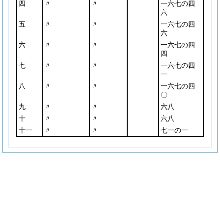
四
〃
〃
一六七の四
六
五
〃
〃
一六七の四
六
六
〃
〃
一六七の四
四
七
〃
〃
一六七の四
一
八
〃
〃
一六七の四
〇
九
〃
〃
六八
十
〃
〃
六八
十一
〃
〃
七一の一