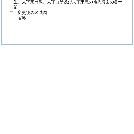
生、大字東田沢、大字白砂及び大字東滝の地先海面の各一
部
二 変更後の区域図
省略