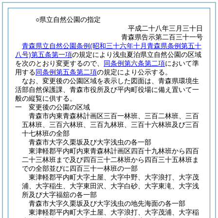
○県立自然公園の指定
平成二十八年三月三十日
青森県告示第二百三十一号
青森県立自然公園条例
(昭和三十六年十月青森県条例第五十
八号)
第五条第一項
の規定により浅虫夏泊県立自然公園の区域
を次のとおり変更するので、
同条例第六条第二項
において準
用する
同条例第五条第二項
の規定により公示する。
なお、変更後の公園区域を表示した図面は、青森県環境生
活部自然保護課、青森市役所及び平内町役場に備え置いて一
般の縦覧に供する。
一 変更後の公園の区域
青森市内東青森林計画区三百一林班、三百二林班、三百
五林班、三百六林班、三百九林班、三百十六林班及び三百
十七林班の全部
青森市大字久栗坂及び大字浅虫の各一部
東津軽郡平内町内東青森林計画区四百十九林班から四百
二十三林班まで及び四百三十二林班から四百三十五林班ま
での全部並びに四百三十一林班の一部
東津軽郡平内町大字土屋、大字中野、大字浪打、大字茂
浦、大字稲生、大字東田沢、大字白砂、大字東滝、大字浅
所及び大字福舘の各一部
青森市大字久栗坂及び大字浅虫の地先海面の各一部
東津軽郡平内町大字土屋、大字浪打、大字茂浦、大字稲