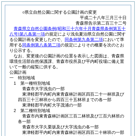
○県立自然公園に関する公園計画の変更
平成二十八年三月三十日
青森県告示第二百三十二号
青森県立自然公園条例
(昭和三十六年十月青森県条例第五十
八号)
第八条第一項
の規定により浅虫夏泊県立自然公園に関す
る公園計画を変更したので、
同条例第九条第二項
において準
用する
同条例第八条第二項
の規定によりその概要を次のとお
り公示する。
なお、変更後の公園計画の位置を表示した図面は、青森県
環境生活部自然保護課、青森市役所及び平内町役場に備え置
いて一般の縦覧に供する。
公園計画
一 特別地域
1 第一種特別地域
青森市大字浅虫の一部
東津軽郡平内町内東青森林計画区四百二十一林班及び
四百三十三林班から四百三十五林班までの各一部
東津軽郡平内町大字茂浦の一部
2 第二種特別地域
青森市内東青森林計画区三百二林班及び三百六林班の
各一部
青森市大字久栗坂及び大字浅虫の各一部
東津軽郡平内町内東青森林計画区四百二十林班の一部