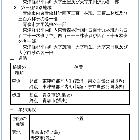
東津軽郡平内町大字土屋及び大字東田沢の各一部
3 第三種特別地域
青森市内東青森林計画区三百一林班、三百二林班及び
三百六林班の各一部
青森市大字浅虫の一部
東津軽郡平内町内東青森林計画区四百十九林班から四
百二十一林班まで、四百三十三林班及び四百三十五林班
の各一部
東津軽郡平内町大字茂浦、大字稲生、大字東田沢及び
大字白砂の各一部
二 道路
施設の
位置
種類
車道
起点 東津軽郡平内町
(茂浦・県立自然公園境界)
終点 東津軽郡平内町
(福舘・県立自然公園境界)
歩道
起点 青森市
(久栗坂)
終点 青森市
(浅虫)
三 単独施設
施設の
位置
種類
園地
青森市
(湯ノ島)
青森市
(浅虫)