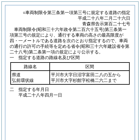
○車両制限令第三条第一項第三号に規定する道路の指定
平成二十八年二月二十六日
青森県告示第百二十七号
車両制限令
(昭和三十六年政令第二百六十五号)
第三条第一
項第三号の規定により、通行する車両の高さの最高限度が
四・一メートルである道路を次のとおり指定するので、車両
の通行の許可の手続等を定める省令
(昭和三十六年建設省令第
二十八号)
第二条第一項の規定により公示する。
一 指定する道路の路線名及び区間
路線名
区間
県道
平川市大字日沼字富田二八の五から
弘前環状線
平川市大字杉館字松橋二六二まで
二 指定する年月日
平成二十八年四月一日